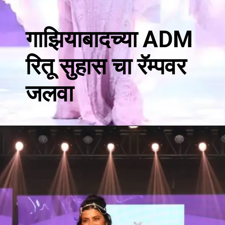
गाझियाबादच्या ADM
रितू सुहास चा रॅम्पवर
जलवा