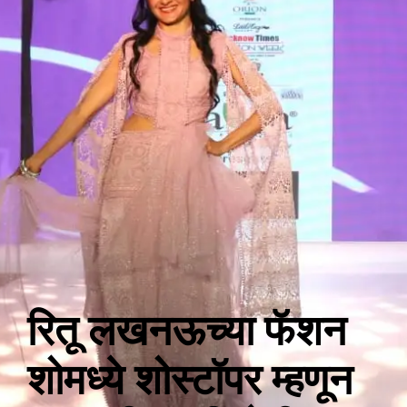
रितू लखनऊच्या फॅशन
शोमध्ये शोस्टॉपर म्हणून