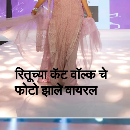
रितूच्या कॅट वॉल्क चे
फोटो झाले वायरल