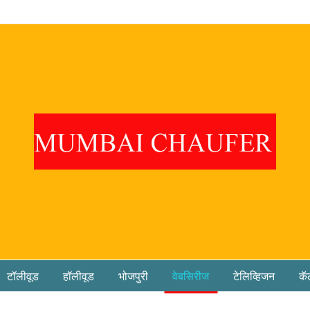
टॉलीवूड
हॉलीवूड
भोजपुरी
वेबसिरीज
टेलिव्हिजन
कॅ