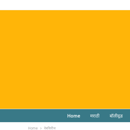
Home
मराठी
बॉलीवूड
Home
वेबसिरीज