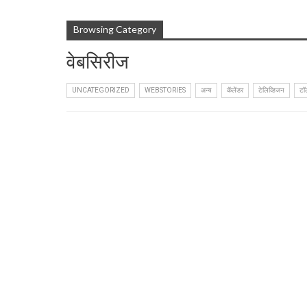
Browsing Category
वेबसिरीज
UNCATEGORIZED
WEBSTORIES
अन्य
कॅलेंडर
टेलिव्हिजन
टॉ