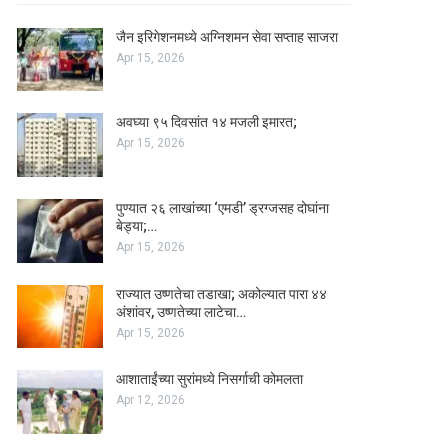
जैन इरिगेशनमध्ये अग्निशमन सेवा सप्ताह साजरा
Apr 15, 2026
अवघ्या ९५ दिवसांत १४ मजली इमारत;
Apr 15, 2026
पुण्यात २६ लाखांच्या ‘एमडी’ ड्रग्जसह दोघांना
बेड्या;…
Apr 15, 2026
राज्यात उष्णतेचा तडाखा; अकोल्यात पारा ४४
अंशांवर, उष्णतेच्या लाटेचा…
Apr 15, 2026
आशाताईंच्या सुरांमध्ये निसर्गाची कोमलता
Apr 12, 2026