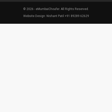
© 2026 - eMumbaiChoufer. All Rights Reserved.
Website Design: Nishant Patil +91 89289 62629