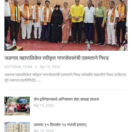
जळगाव महापालिकेत स्वीकृत नगरसेवकांची एकमताने निवड
EDITORIAL TEAM
Apr 15, 2026
जळगाव महापालिकेत स्वीकृत नगरसेवकांची एकमताने निवड सर्वपक्षीय सहमतीने निवड प्रक्रिया
पूर्ण जळगाव (प्रतिनिधी):-…
जैन इरिगेशनमध्ये अग्निशमन सेवा सप्ताह साजरा
Apr 15, 2026
अवघ्या ९५ दिवसांत १४ मजली इमारत;
Apr 15, 2026