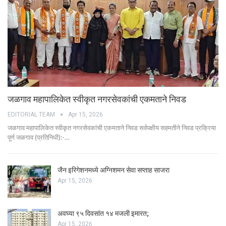
जळगाव महापालिकेत स्वीकृत नगरसेवकांची एकमताने निवड
EDITORIAL TEAM
Apr 15, 2026
जळगाव महापालिकेत स्वीकृत नगरसेवकांची एकमताने निवड सर्वपक्षीय सहमतीने निवड प्रक्रिया
पूर्ण जळगाव (प्रतिनिधी):-…
जैन इरिगेशनमध्ये अग्निशमन सेवा सप्ताह साजरा
Apr 15, 2026
अवघ्या ९५ दिवसांत १४ मजली इमारत;
Apr 15, 2026