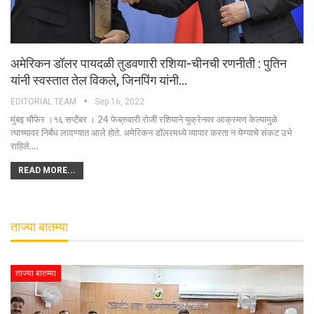
अमेरिकन डॉलर पायदळी तुडवणारी रशिया-चीनची रणनीती : पुतिन
यांनी स्वस्तात तेल विकले, जिनपिंग यांनी…
EDITORIAL TEAM
Sep 16, 2022
मुंबइ चौफेर ।१६ सप्टेंबर । 24 फेब्रुवारी रोजी रशियाने युक्रेनवर आक्रमण केल्यामुळे
त्याच्यावर निर्बंध लादण्यात आले होते. अमेरिकन डॉलरमध्ये व्यापार करता न येण्याचे संकट उभे
राहिले.…
READ MORE...
ताज्या बातम्या
ताज्या बातम्या