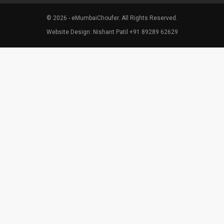
© 2026 - eMumbaiChoufer. All Rights Reserved.
Website Design: Nishant Patil +91 89289 62629