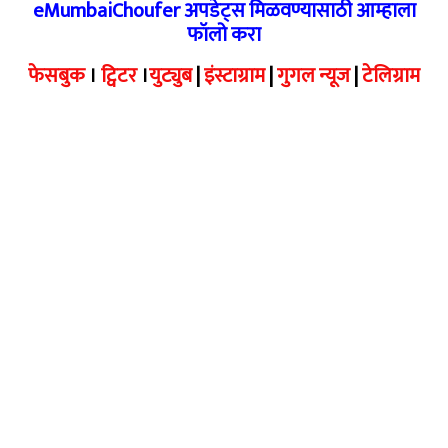
eMumbaiChoufer अपडेट्स मिळवण्यासाठी आम्हाला
फॉलो करा
फेसबुक
।
ट्विटर
।
युट्युब
|
इंस्टाग्राम
|
गुगल न्यूज
|
टेलिग्राम