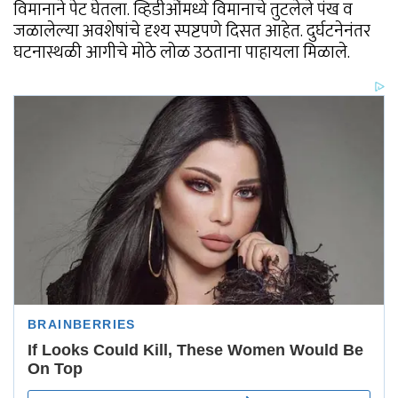
विमानाने पेट घेतला. व्हिडीओंमध्ये विमानाचे तुटलेले पंख व
जळालेल्या अवशेषांचे दृश्य स्पष्टपणे दिसत आहेत. दुर्घटनेनंतर
घटनास्थळी आगीचे मोठे लोळ उठताना पाहायला मिळाले.