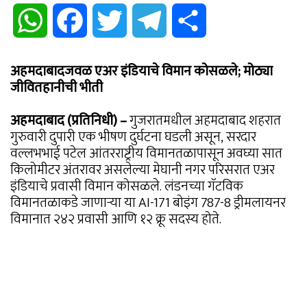
WhatsApp
Facebook
Twitter
Telegram
Share
अहमदाबादजवळ एअर इंडियाचे विमान कोसळले; मोठ्या
जीवितहानीची भीती
अहमदाबाद (प्रतिनिधी) –
गुजरातमधील अहमदाबाद शहरात
गुरुवारी दुपारी एक भीषण दुर्घटना घडली असून, सरदार
वल्लभभाई पटेल आंतरराष्ट्रीय विमानतळापासून अवघ्या सात
किलोमीटर अंतरावर असलेल्या मेघानी नगर परिसरात एअर
इंडियाचे प्रवासी विमान कोसळले. लंडनच्या गॅटविक
विमानतळाकडे जाणाऱ्या या AI-171 बोइंग 787-8 ड्रीमलायनर
विमानात २४२ प्रवासी आणि १२ क्रू सदस्य होते.