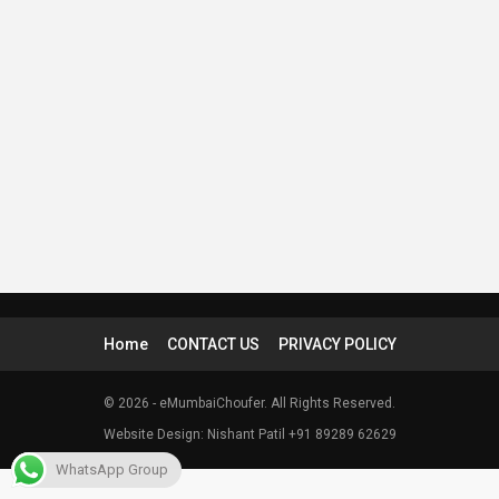
Home
CONTACT US
PRIVACY POLICY
© 2026 - eMumbaiChoufer. All Rights Reserved.
Website Design: Nishant Patil +91 89289 62629
WhatsApp Group