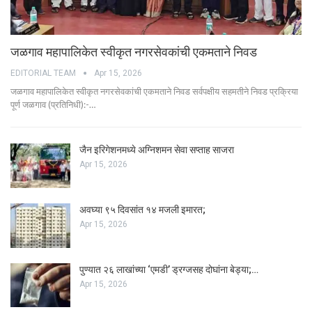
जळगाव महापालिकेत स्वीकृत नगरसेवकांची एकमताने निवड
EDITORIAL TEAM
Apr 15, 2026
जळगाव महापालिकेत स्वीकृत नगरसेवकांची एकमताने निवड सर्वपक्षीय सहमतीने निवड प्रक्रिया
पूर्ण जळगाव (प्रतिनिधी):-…
जैन इरिगेशनमध्ये अग्निशमन सेवा सप्ताह साजरा
Apr 15, 2026
अवघ्या ९५ दिवसांत १४ मजली इमारत;
Apr 15, 2026
पुण्यात २६ लाखांच्या ‘एमडी’ ड्रग्जसह दोघांना बेड्या;…
Apr 15, 2026