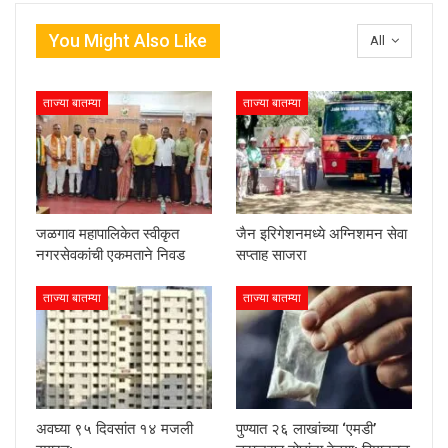
You Might Also Like
All
ताज्या बातम्या
ताज्या बातम्या
जळगाव महापालिकेत स्वीकृत
जैन इरिगेशनमध्ये अग्निशमन सेवा
नगरसेवकांची एकमताने निवड
सप्ताह साजरा
ताज्या बातम्या
ताज्या बातम्या
अवघ्या ९५ दिवसांत १४ मजली
पुण्यात २६ लाखांच्या ‘एमडी’