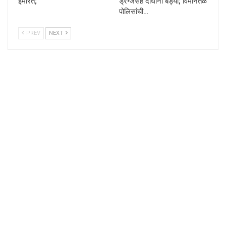
इमारत;
ड्रग्जसह दोघांना बेड्या; विमानतळ
पोलिसांची…
PREV
NEXT