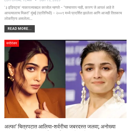
EDITORIAL TEAM
Jun 13, 2025
‘३ इडियट्स’ नाकारल्याबद्दल काजोल म्हणते – “पश्चात्ताप नाही, कारण जे आपलं आहे ते
आपल्यालाच मिळतं” मुंबई (प्रतिनिधी) – २००९ मध्ये प्रदर्शित झालेला आणि आजही तितकाच
लोकप्रिय असलेला…
READ MORE...
मनोरंजन
अल्फा’ चित्रपटात आलिया-शर्वरीचा जबरदस्त जलवा; अनोख्या