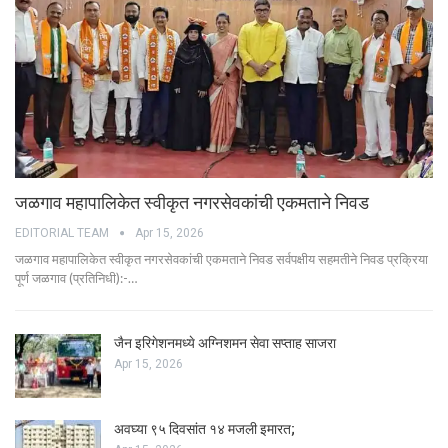
जळगाव महापालिकेत स्वीकृत नगरसेवकांची एकमताने निवड
EDITORIAL TEAM
Apr 15, 2026
जळगाव महापालिकेत स्वीकृत नगरसेवकांची एकमताने निवड सर्वपक्षीय सहमतीने निवड प्रक्रिया
पूर्ण जळगाव (प्रतिनिधी):-…
जैन इरिगेशनमध्ये अग्निशमन सेवा सप्ताह साजरा
Apr 15, 2026
अवघ्या ९५ दिवसांत १४ मजली इमारत;