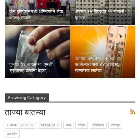
जैन इरिगेशनमध्ये अग्निशमन सेवा
अवघ्या ९५ दिवसांत १४ मजली
सप्ताह साजरा
इमारत;
राज्यात उष्णतेचा तडाखा;
पुण्यात २६ लाखांच्या ‘एमडी’
अकोल्यात पारा ४४ अंशांवर,
ड्रग्जसह दोघांना बेड्या;…
उष्णतेच्या लाटेचा…
Browsing Category
ताज्या बातम्या
UNCATEGORIZED
WEBSTORIES
अन्य
कॅलेंडर
टेलिव्हिजन
टॉलीवूड
देश-विदेश