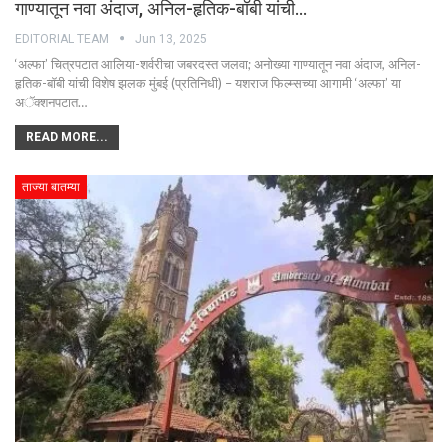
गाण्यातून नवा अंदाज, अनिल-हृतिक-बॉबी यांची…
EDITORIAL TEAM
Jun 13, 2025
‘अल्फा’ चित्रपटात आलिया-शर्वरीचा जबरदस्त जलवा; अनोख्या गाण्यातून नवा अंदाज, अनिल-
हृतिक-बॉबी यांची विशेष झलक मुंबई (प्रतिनिधी) – यशराज फिल्म्सच्या आगामी ‘अल्फा’ या
अॅक्शनपटात…
READ MORE...
ताज्या बातम्या