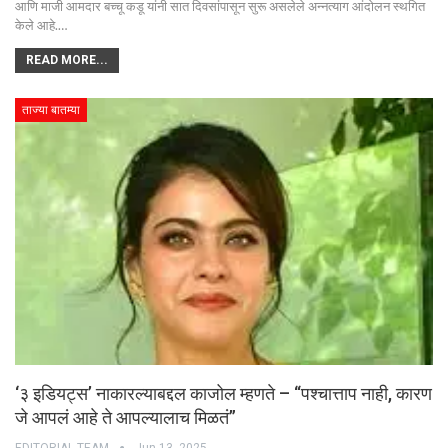
आणि माजी आमदार बच्चू कडू यांनी सात दिवसांपासून सुरू असलेले अन्नत्याग आंदोलन स्थगित
केले आहे.…
READ MORE...
ताज्या बातम्या
‘३ इडियट्स’ नाकारल्याबद्दल काजोल म्हणते – “पश्चात्ताप नाही, कारण
जे आपलं आहे ते आपल्यालाच मिळतं”