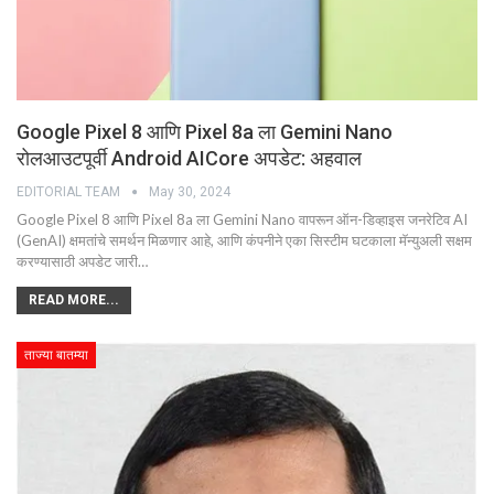
Google Pixel 8 आणि Pixel 8a ला Gemini Nano
रोलआउटपूर्वी Android AICore अपडेट: अहवाल
EDITORIAL TEAM
May 30, 2024
Google Pixel 8 आणि Pixel 8a ला Gemini Nano वापरून ऑन-डिव्हाइस जनरेटिव AI
(GenAI) क्षमतांचे समर्थन मिळणार आहे, आणि कंपनीने एका सिस्टीम घटकाला मॅन्युअली सक्षम
करण्यासाठी अपडेट जारी…
READ MORE...
ताज्या बातम्या