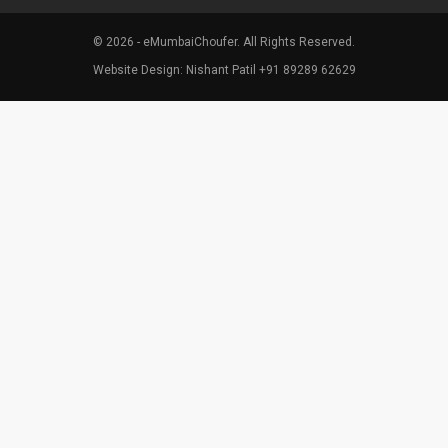
© 2026 - eMumbaiChoufer. All Rights Reserved.
Website Design: Nishant Patil +91 89289 62629