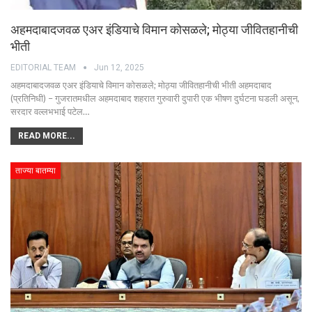
अहमदाबादजवळ एअर इंडियाचे विमान कोसळले; मोठ्या जीवितहानीची
भीती
EDITORIAL TEAM
Jun 12, 2025
अहमदाबादजवळ एअर इंडियाचे विमान कोसळले; मोठ्या जीवितहानीची भीती अहमदाबाद
(प्रतिनिधी) – गुजरातमधील अहमदाबाद शहरात गुरुवारी दुपारी एक भीषण दुर्घटना घडली असून,
सरदार वल्लभभाई पटेल…
READ MORE...
ताज्या बातम्या