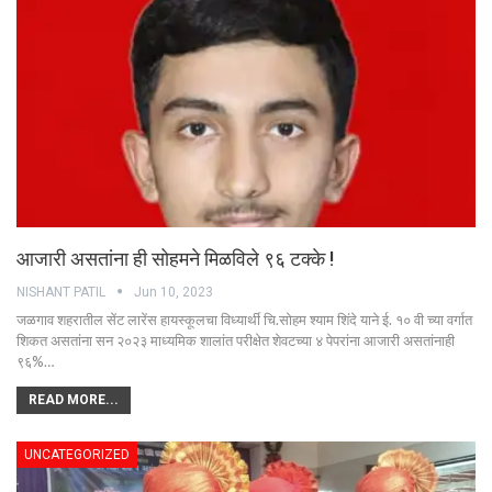
आजारी असतांना ही सोहमने मिळविले ९६ टक्के !
NISHANT PATIL
Jun 10, 2023
जळगाव शहरातील सेंट लारेंस हायस्कूलचा विध्यार्थी चि.सोहम श्याम शिंदे याने ई. १० वी च्या वर्गात
शिकत असतांना सन २०२३ माध्यमिक शालांत परीक्षेत शेवटच्या ४ पेपरांना आजारी असतांनाही
९६%…
READ MORE...
UNCATEGORIZED