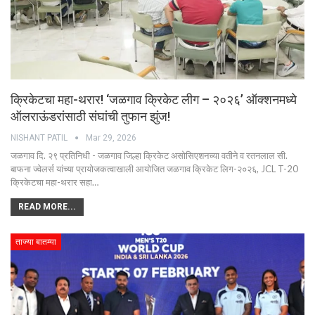
क्रिकेटचा महा-थरार! ‘जळगाव क्रिकेट लीग – २०२६’ ऑक्शनमध्ये
ऑलराऊंडरांसाठी संघांची तुफान झुंज!
NISHANT PATIL
Mar 29, 2026
जळगाव दि. २९ प्रतिनिधी - जळगाव जिल्हा क्रिकेट असोसिएशनच्या वतीने व रतनलाल सी.
बाफना ज्वेलर्स यांच्या प्रायोजकत्वाखाली आयोजित जळगाव क्रिकेट लिग-२०२६, JCL T-20
क्रिकेटचा महा-थरार सहा…
READ MORE...
ताज्या बातम्या