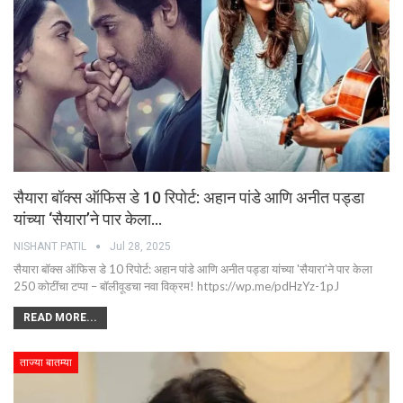
सैयारा बॉक्स ऑफिस डे 10 रिपोर्ट: अहान पांडे आणि अनीत पड्डा
यांच्या ‘सैयारा’ने पार केला…
NISHANT PATIL
Jul 28, 2025
सैयारा बॉक्स ऑफिस डे 10 रिपोर्ट: अहान पांडे आणि अनीत पड्डा यांच्या 'सैयारा'ने पार केला
250 कोटींचा टप्पा – बॉलीवूडचा नवा विक्रम! https://wp.me/pdHzYz-1pJ
READ MORE...
ताज्या बातम्या