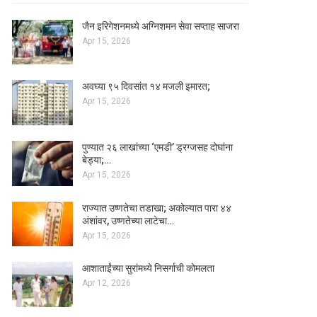
जैन इरिगेशनमध्ये अग्निशमन सेवा सप्ताह साजरा
Apr 15, 2026
अवघ्या ९५ दिवसांत १४ मजली इमारत;
Apr 15, 2026
पुण्यात २६ लाखांच्या ‘एमडी’ ड्रग्जसह दोघांना
बेड्या;…
Apr 15, 2026
राज्यात उष्णतेचा तडाखा; अकोल्यात पारा ४४
अंशांवर, उष्णतेच्या लाटेचा…
Apr 15, 2026
आशाताईंच्या सुरांमध्ये निसर्गाची कोमलता
Apr 12, 2026