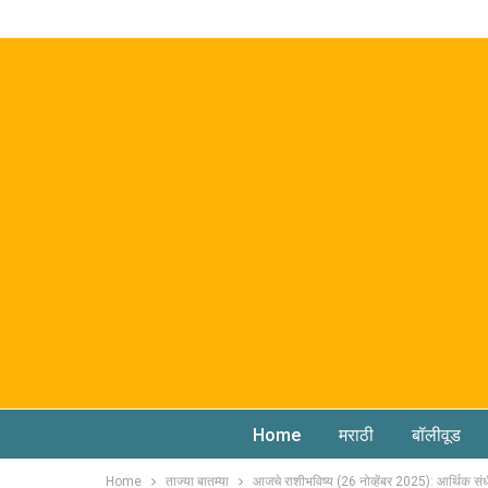
Home
मराठी
बॉलीवूड
Home
ताज्या बातम्या
आजचे राशीभविष्य (26 नोव्हेंबर 2025): आर्थिक सं