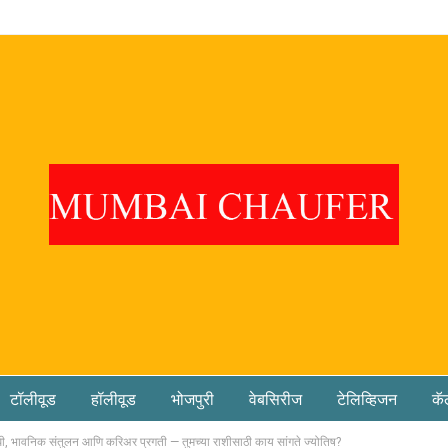
टॉलीवूड
हॉलीवूड
भोजपुरी
वेबसिरीज
टेलिव्हिजन
कॅ
धी, भावनिक संतुलन आणि करिअर प्रगती — तुमच्या राशीसाठी काय सांगते ज्योतिष?