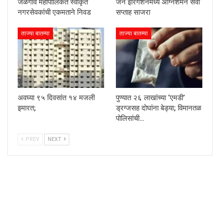
जळगाव महापालिकेत स्वीकृत
जैन इरिगेशनमध्ये अग्निशमन सेवा
नगरसेवकांची एकमताने निवड
सप्ताह साजरा
ताज्या बातम्या
ताज्या बातम्या
अवघ्या ९५ दिवसांत १४ मजली
पुण्यात २६ लाखांच्या ‘एमडी’
इमारत;
ड्रग्जसह दोघांना बेड्या; विमानतळ
पोलिसांची…
PREV
NEXT