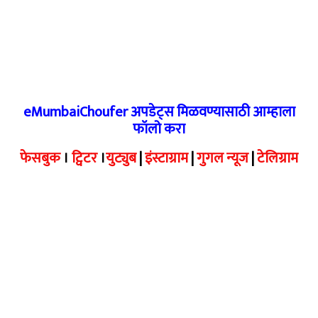
eMumbaiChoufer अपडेट्स मिळवण्यासाठी आम्हाला
फॉलो करा
फेसबुक
।
ट्विटर
।
युट्युब
|
इंस्टाग्राम
|
गुगल न्यूज
|
टेलिग्राम