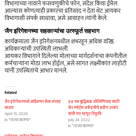
विभागाच्या नावाने फसवणुकीचे फोन, संदेश किंवा ईमेल
आल्यास कोणत्याही प्रकारचा प्रतिसाद न देता थेट आयकर
विभागाशी संपर्क साधावा, असे आवाहन त्यांनी केले.
जैन इरिगेशनच्या सहकाऱ्यांचा उत्स्फूर्त सहभाग
कार्यक्रमाला जैन इरिगेशनमधील शंभरहून अधिक वरिष्ठ
अधिकाऱ्यांची उपस्थिती लाभली.
आयकर विभागाने दिलेल्या मोलाच्या मार्गदर्शनाचा कंपनीतील
कर्मचाऱ्यांना मोठा लाभ होईल, असे सांगत लक्ष्मीकांत लाहोटी
यांनी उपस्थितांचे आभार मानले.
Related
जैन इरिगेशनमध्ये अग्निशमन सेवा सप्ताह
४४ व्या बुद्धिबळ ऑलिम्पियाड साठी
साजरा
जैन स्पोर्ट्स अकॅडमीचे प्रवीण ठाकरे
April 15, 2026
यांची पंच म्हणून नियुक्ती
In "ताज्या बातम्या"
July 24, 2022
In "ताज्या बातम्या"