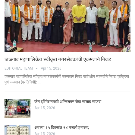
जळगाव महापालिकेत स्वीकृत नगरसेवकांची एकमताने निवड
EDITORIAL TEAM
Apr 15, 2026
जळगाव महापालिकेत स्वीकृत नगरसेवकांची एकमताने निवड सर्वपक्षीय सहमतीने निवड प्रक्रिया
पूर्ण जळगाव (प्रतिनिधी):-…
जैन इरिगेशनमध्ये अग्निशमन सेवा सप्ताह साजरा
Apr 15, 2026
अवघ्या ९५ दिवसांत १४ मजली इमारत;
Apr 15, 2026