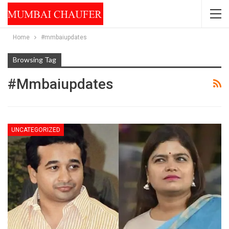
Home
#mmbaiupdates
Browsing Tag
#mmbaiupdates
UNCATEGORIZED