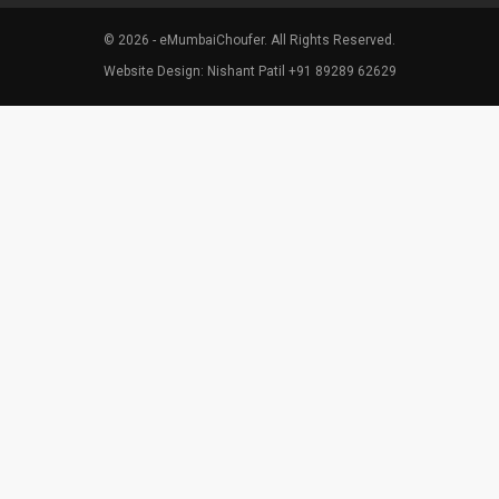
© 2026 - eMumbaiChoufer. All Rights Reserved.
Website Design: Nishant Patil +91 89289 62629