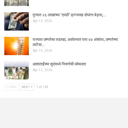
पुण्यात २६ लाखांच्या ‘एमडी’ ड्रग्जसह दोघांना बेड्या;…
Apr 15, 2026
राज्यात उष्णतेचा तडाखा; अकोल्यात पारा ४४ अंशांवर, उष्णतेच्या
लाटेचा…
Apr 15, 2026
आशाताईंच्या सुरांमध्ये निसर्गाची कोमलता
Apr 12, 2026
PREV
NEXT
1 of 129