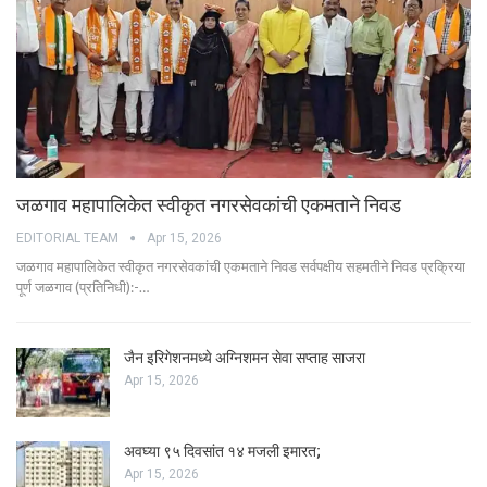
जळगाव महापालिकेत स्वीकृत नगरसेवकांची एकमताने निवड
EDITORIAL TEAM
Apr 15, 2026
जळगाव महापालिकेत स्वीकृत नगरसेवकांची एकमताने निवड सर्वपक्षीय सहमतीने निवड प्रक्रिया
पूर्ण जळगाव (प्रतिनिधी):-…
जैन इरिगेशनमध्ये अग्निशमन सेवा सप्ताह साजरा
Apr 15, 2026
अवघ्या ९५ दिवसांत १४ मजली इमारत;
Apr 15, 2026