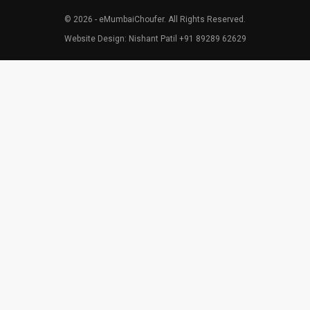
© 2026 - eMumbaiChoufer. All Rights Reserved.
Website Design: Nishant Patil +91 89289 62629