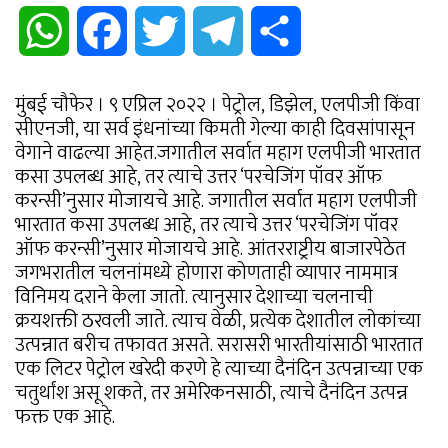
WhatsApp
Facebook
Twitter
Telegram
Share
मुंबई चौफेर । ९ एप्रिल २०२२ । पेट्रोल, डिझेल, एलपीजी किंवा
सीएनजी, या सर्व इंधनांच्या किमती गेल्या काही दिवसांपासून
वेगाने वाढल्या आहेत.जगातील सर्वात महाग एलपीजी भारतात
कसा उपलब्ध आहे, तर त्याचे उत्तर ‘परचेजिंग पॉवर ऑफ
करन्सी’नुसार मोजायचे आहे. जगातील सर्वात महाग एलपीजी
भारतात कसा उपलब्ध आहे, तर त्याचे उत्तर ‘परचेजिंग पॉवर
ऑफ करन्सी’नुसार मोजायचे आहे. आंतरराष्ट्रीय बाजारपेठेत
जगभरातील चलनांमध्ये होणारा कोणताही व्यापार नाममात्र
विनिमय दराने केला जातो. त्यानुसार देशाच्या चलनाची
क्रयशक्ती ठरवली जाते. त्याच वेळी, प्रत्येक देशातील लोकांच्या
उत्पन्नात बरीच तफावत असते. सरासरी भारतीयांसाठी भारतात
एक लिटर पेट्रोल खरेदी करणे हे त्याच्या दैनंदिन उत्पन्नाच्या एक
चतुर्थांश असू शकते, तर अमेरिकनसाठी, त्याचे दैनंदिन उत्पन्न
फक्त एक आहे.