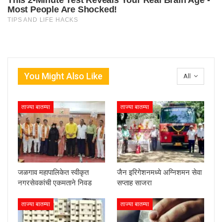
You Might Also Like
All
ताज्या बातम्या
ताज्या बातम्या
जळगाव महापालिकेत स्वीकृत
जैन इरिगेशनमध्ये अग्निशमन सेवा
नगरसेवकांची एकमताने निवड
सप्ताह साजरा
ताज्या बातम्या
ताज्या बातम्या