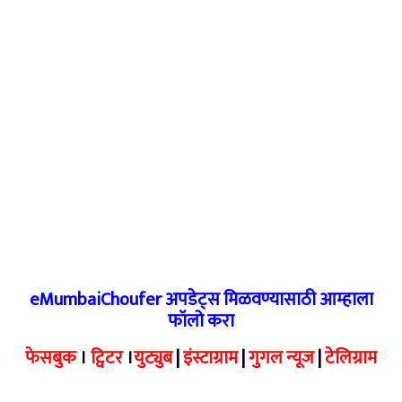
eMumbaiChoufer अपडेट्स मिळवण्यासाठी आम्हाला
फॉलो करा
फेसबुक
।
ट्विटर
।
युट्युब
|
इंस्टाग्राम
|
गुगल न्यूज
|
टेलिग्राम