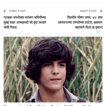
PREV POST
NEXT POST
ग्राहक उपभोक्ता सरंक्षण समितीच्या
दिल्लीत भीषण उष्मा, ४२ अंश
मुंबई शहर अध्यक्षपदी सौ.वृंदा कातारे
तापमानाच्या उष्णतेच्या लाटेत, हवामान
यांची निवड
खात्याने दिला हा इशारा