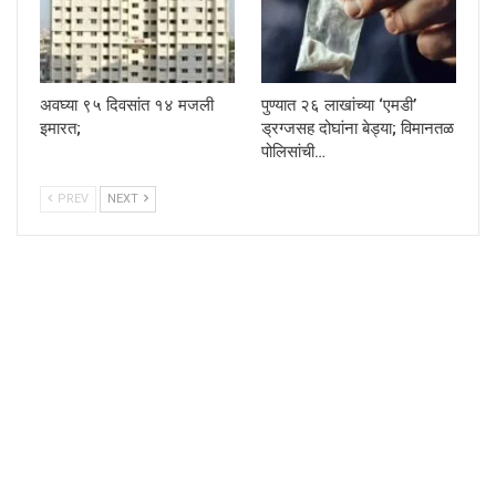
अवघ्या ९५ दिवसांत १४ मजली
पुण्यात २६ लाखांच्या ‘एमडी’
इमारत;
ड्रग्जसह दोघांना बेड्या; विमानतळ
पोलिसांची…
PREV
NEXT