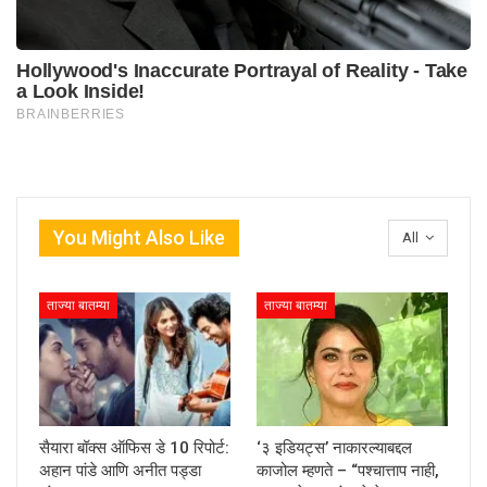
You Might Also Like
All
ताज्या बातम्या
ताज्या बातम्या
सैयारा बॉक्स ऑफिस डे 10 रिपोर्ट:
‘३ इडियट्स’ नाकारल्याबद्दल
अहान पांडे आणि अनीत पड्डा
काजोल म्हणते – “पश्चात्ताप नाही,