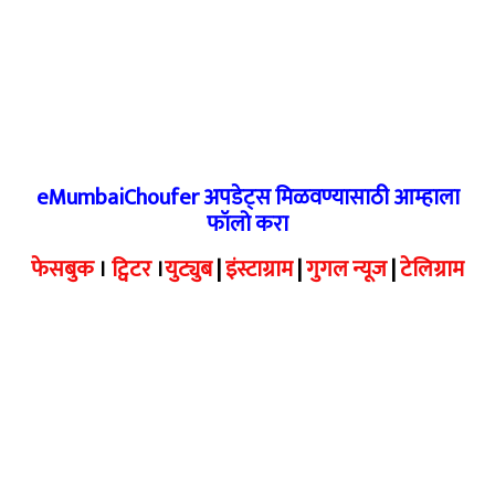
eMumbaiChoufer अपडेट्स मिळवण्यासाठी आम्हाला
फॉलो करा
फेसबुक
।
ट्विटर
।
युट्युब
|
इंस्टाग्राम
|
गुगल न्यूज
|
टेलिग्राम