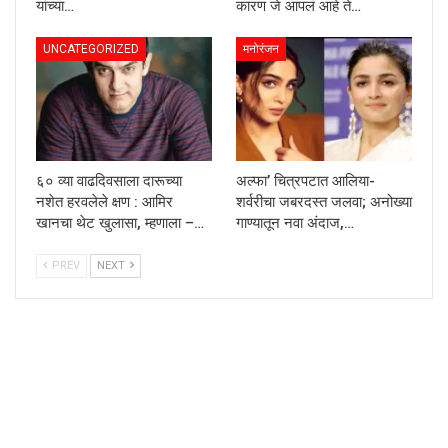
यांच्या…
कारण जे आपलं आहे ते…
UNCATEGORIZED
मनोरंजन
६० व्या वाढदिवसाला दारूच्या
अल्फा’ चित्रपटात आलिया-
नशेत हरवलेले क्षण : आमिर
शर्वरीचा जबरदस्त जलवा; अनोख्या
खानचा थेट खुलासा, म्हणाला –…
गाण्यातून नवा अंदाज,…
PREV
NEXT