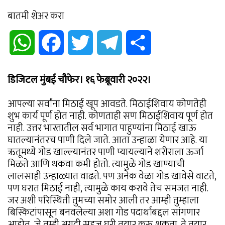
बातमी शेअर करा
WhatsApp
Facebook
Twitter
Telegram
Share
डिजिटल मुंबई चौफेर। १६ फेब्रूवारी २०२२।
आपल्या सर्वांना मिठाई खूप आवडते. मिठाईशिवाय कोणतेही
शुभ कार्य पूर्ण होत नाही. कोणताही सण मिठाईशिवाय पूर्ण होत
नाही. उत्तर भारतातील सर्व भागात पाहुण्यांना मिठाई खाऊ
घातल्यानंतरच पाणी दिले जाते. आता उन्हाळा येणार आहे. या
ऋतूमध्ये गोड खाल्ल्यानंतर पाणी प्यायल्याने शरीराला ऊर्जा
मिळते आणि थकवा कमी होतो. त्यामुळे गोड खाण्याची
लालसाही उन्हाळ्यात वाढते. पण अनेक वेळा गोड खावेसे वाटते,
पण घरात मिठाई नाही, त्यामुळे काय करावे तेच समजत नाही.
जर अशी परिस्थिती तुमच्या समोर आली तर आम्ही तुम्हाला
बिस्किटांपासून बनवलेल्या अशा गोड पदार्थाबद्दल सांगणार
आहोत, जे तुम्ही अगदी सहज घरी तयार करू शकता. ते तयार