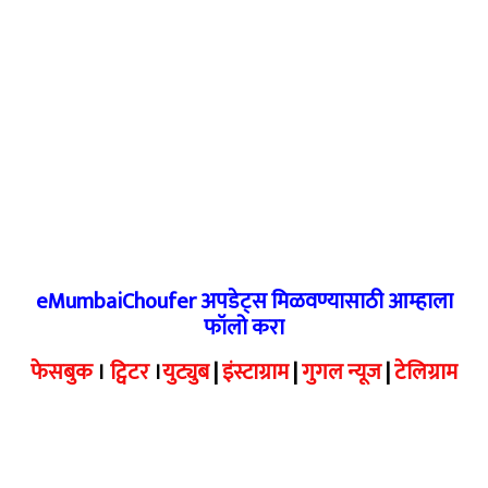
eMumbaiChoufer अपडेट्स मिळवण्यासाठी आम्हाला
फॉलो करा
फेसबुक
।
ट्विटर
।
युट्युब
|
इंस्टाग्राम
|
गुगल न्यूज
|
टेलिग्राम