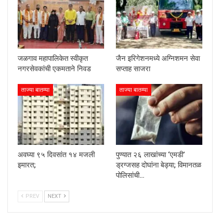
जळगाव महापालिकेत स्वीकृत
जैन इरिगेशनमध्ये अग्निशमन सेवा
नगरसेवकांची एकमताने निवड
सप्ताह साजरा
ताज्या बातम्या
ताज्या बातम्या
अवघ्या ९५ दिवसांत १४ मजली
पुण्यात २६ लाखांच्या ‘एमडी’
इमारत;
ड्रग्जसह दोघांना बेड्या; विमानतळ
पोलिसांची…
PREV
NEXT