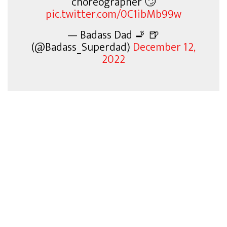
choreographer 🙄
pic.twitter.com/0C1ibMb99w
— Badass Dad 🚬 🍺
(@Badass_Superdad)
December 12,
2022