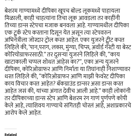
बेशरम गाण्यामध्ये दीपिका खूपच बोल्ड लूकमध्ये पाहायला
मिळाली, काही चाहत्यांना तिचा लूक आवडला तर काहींनी
तिच्या डान्स स्टेपचा मजाक बनवला आहे. गाण्यामधील दीपिका
एक ट्वर्क स्टेप करताना दिसून येत असून त्या स्टेपवरुन
अभिनेत्रीला जोरदार ट्रोल करत आहेत. एका युजरने ट्वीट करत
लिहिले की, ‘पान,पराग, लक्स, मुंग्या, चिप्स, अवॉर्ड गॅरंटी या बेस्ट
कोरियोग्राफरसाठी.” तर दुसऱ्या युजरने लिहिले की, “काय
खाटाकाली चप्पल शोधत आहेस का?”, एका अन्य युजरने
दीपिका, कोरिओग्राफर आणि निर्माता या तिघांनाही निशाण्यावर
धरत लिहिले की, “कोरिओग्राफर आणि माझी फेवरेट दीपिका
काय विचार करत आहेत? बॅकग्राउंड डान्सर असा डान्स करत
आहेत जसं की, यांच्या अंगात देवीच आली आहे.” काही लोकांनी
तर दीपिकाच्या डान्स स्टेप आणि बेशरम रंग गाणं पुर्णपणे कॉपी
केले आहे, त्याशिवय गाण्याचे संगितही चोरलं आहे, अशाप्रकारचे
आरोप केले आहेत.
Related