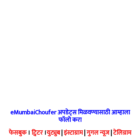
eMumbaiChoufer अपडेट्स मिळवण्यासाठी आम्हाला
फॉलो करा
फेसबुक
।
ट्विटर
।
युट्युब
|
इंस्टाग्राम
|
गुगल न्यूज
|
टेलिग्राम