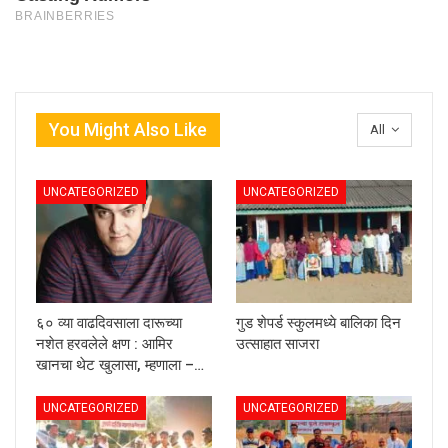
You Might Also Like
All
UNCATEGORIZED
UNCATEGORIZED
६० व्या वाढदिवसाला दारूच्या
गुड शेपर्ड स्कुलमध्ये बालिका दिन
नशेत हरवलेले क्षण : आमिर
उत्साहात साजरा
खानचा थेट खुलासा, म्हणाला –…
UNCATEGORIZED
UNCATEGORIZED