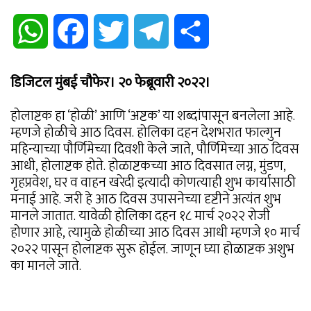
WhatsApp
Facebook
Twitter
Telegram
Share
डिजिटल मुंबई चौफेर। २० फेब्रूवारी २०२२।
होलाष्टक हा ‘होळी’ आणि ‘अष्टक’ या शब्दांपासून बनलेला आहे.
म्हणजे होळीचे आठ दिवस. होलिका दहन देशभरात फाल्गुन
महिन्याच्या पौर्णिमेच्या दिवशी केले जाते, पौर्णिमेच्या आठ दिवस
आधी, होलाष्टक होते. होळाष्टकच्या आठ दिवसात लग्न, मुंडण,
गृहप्रवेश, घर व वाहन खरेदी इत्यादी कोणत्याही शुभ कार्यासाठी
मनाई आहे. जरी हे आठ दिवस उपासनेच्या दृष्टीने अत्यंत शुभ
मानले जातात. यावेळी होलिका दहन १८ मार्च २०२२ रोजी
होणार आहे, त्यामुळे होळीच्या आठ दिवस आधी म्हणजे १० मार्च
२०२२ पासून होलाष्टक सुरू होईल. जाणून घ्या होळाष्टक अशुभ
का मानले जाते.