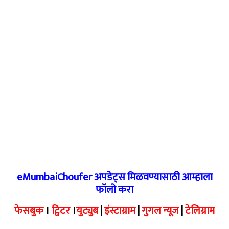
eMumbaiChoufer अपडेट्स मिळवण्यासाठी आम्हाला
फॉलो करा
फेसबुक
।
ट्विटर
।
युट्युब
|
इंस्टाग्राम
|
गुगल न्यूज
|
टेलिग्राम