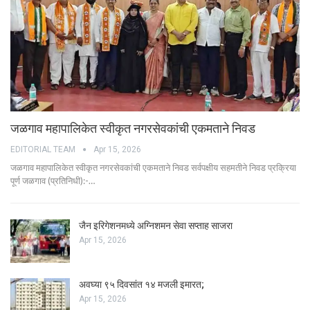
जळगाव महापालिकेत स्वीकृत नगरसेवकांची एकमताने निवड
EDITORIAL TEAM
Apr 15, 2026
जळगाव महापालिकेत स्वीकृत नगरसेवकांची एकमताने निवड सर्वपक्षीय सहमतीने निवड प्रक्रिया
पूर्ण जळगाव (प्रतिनिधी):-…
जैन इरिगेशनमध्ये अग्निशमन सेवा सप्ताह साजरा
Apr 15, 2026
अवघ्या ९५ दिवसांत १४ मजली इमारत;
Apr 15, 2026