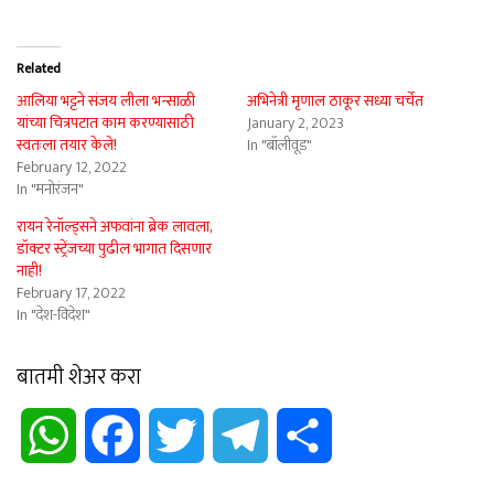
Related
आलिया भट्टने संजय लीला भन्साळी
अभिनेत्री मृणाल ठाकूर सध्या चर्चेत
यांच्या चित्रपटात काम करण्यासाठी
January 2, 2023
स्वतःला तयार केले!
In "बॉलीवूड"
February 12, 2022
In "मनोरंजन"
रायन रेनॉल्ड्सने अफवांना ब्रेक लावला,
डॉक्टर स्ट्रेंजच्या पुढील भागात दिसणार
नाही!
February 17, 2022
In "देश-विदेश"
बातमी शेअर करा
WhatsApp
Facebook
Twitter
Telegram
Share