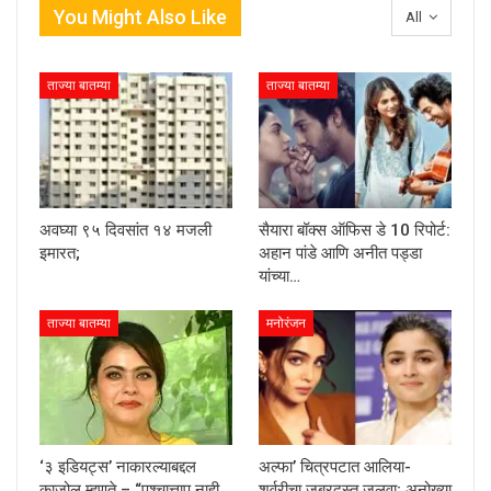
You Might Also Like
All
ताज्या बातम्या
ताज्या बातम्या
अवघ्या ९५ दिवसांत १४ मजली
सैयारा बॉक्स ऑफिस डे 10 रिपोर्ट:
इमारत;
अहान पांडे आणि अनीत पड्डा
यांच्या…
ताज्या बातम्या
मनोरंजन
‘३ इडियट्स’ नाकारल्याबद्दल
अल्फा’ चित्रपटात आलिया-
काजोल म्हणते – “पश्चात्ताप नाही,
शर्वरीचा जबरदस्त जलवा; अनोख्या