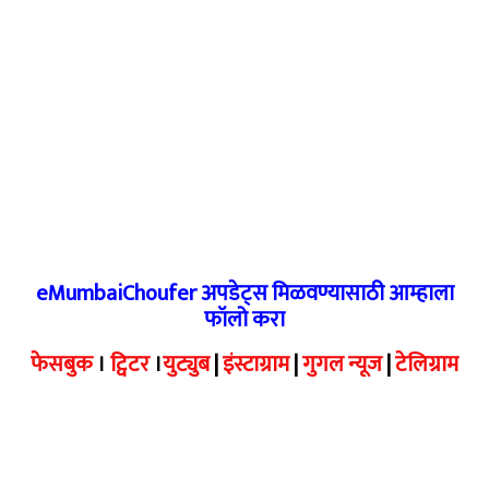
eMumbaiChoufer अपडेट्स मिळवण्यासाठी आम्हाला
फॉलो करा
फेसबुक
।
ट्विटर
।
युट्युब
|
इंस्टाग्राम
|
गुगल न्यूज
|
टेलिग्राम