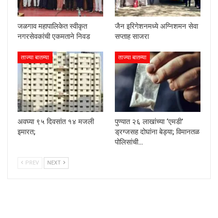
जळगाव महापालिकेत स्वीकृत
जैन इरिगेशनमध्ये अग्निशमन सेवा
नगरसेवकांची एकमताने निवड
सप्ताह साजरा
ताज्या बातम्या
ताज्या बातम्या
अवघ्या ९५ दिवसांत १४ मजली
पुण्यात २६ लाखांच्या ‘एमडी’
इमारत;
ड्रग्जसह दोघांना बेड्या; विमानतळ
पोलिसांची…
PREV
NEXT