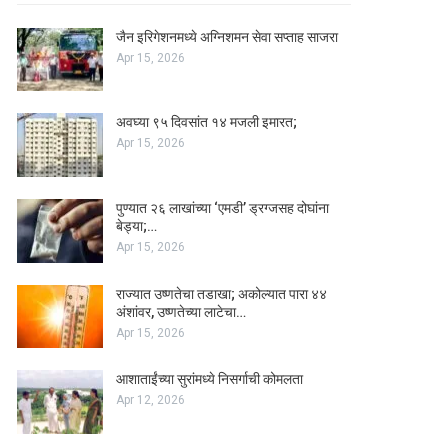
जैन इरिगेशनमध्ये अग्निशमन सेवा सप्ताह साजरा
Apr 15, 2026
अवघ्या ९५ दिवसांत १४ मजली इमारत;
Apr 15, 2026
पुण्यात २६ लाखांच्या ‘एमडी’ ड्रग्जसह दोघांना
बेड्या;…
Apr 15, 2026
राज्यात उष्णतेचा तडाखा; अकोल्यात पारा ४४
अंशांवर, उष्णतेच्या लाटेचा…
Apr 15, 2026
आशाताईंच्या सुरांमध्ये निसर्गाची कोमलता
Apr 12, 2026