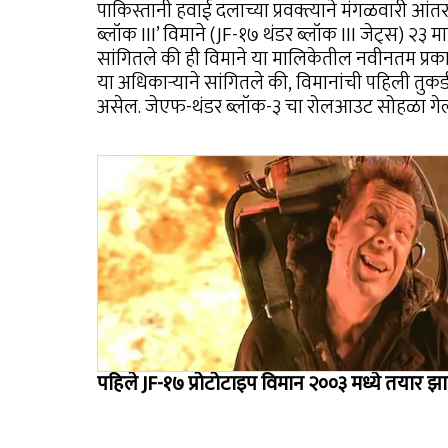
पाकिस्तानी हवाई दलाच्या प्रवक्त्याने मंगळवारी आंतर
ब्लॉक III’ विमाने (JF-१७ थंडर ब्लॉक III जेट्स) २३ मा
सांगितले की ही विमाने या मालिकेतील नवीनतम प्रकारा
या अधिकाऱ्याने सांगितले की, विमानांची पहिली तुकड
असेल. जेएफ-थंडर ब्लॉक-३ चा रोलआउट सोहळा गेल्य
पहिले JF-१७ प्रोटोटाइप विमान २००३ मध्ये तयार झा