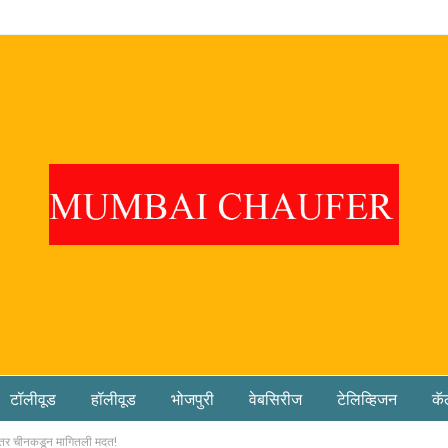
टॉलीवूड
हॉलीवूड
भोजपुरी
वेबसिरीज
टेलिव्हिजन
कॅ
नंतर चीनकडून मागितली मदत!