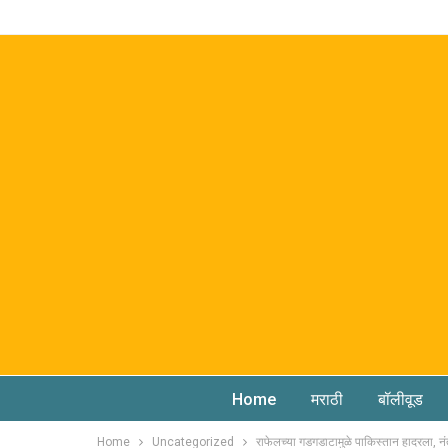
Home
मराठी
बॉलीवूड
Home
Uncategorized
राफेलच्या गडगडाटामुळे पाकिस्तान हादरला, 