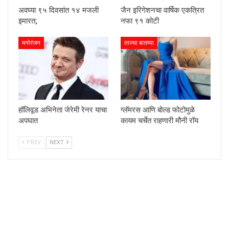
अवघ्या ९५ दिवसांत १४ मजली
जैन इरिगेशनचा वार्षिक एकत्रित
इमारत;
नफा ९१ कोटी
मनोरंजन
ताज्या बातम्या
हॉलिवूड अभिनेता जेरेमी रेनर याचा
ग्लॅमरस आणि बोल्ड फोटोमुळे
अपघात
कायम चर्चेत राहणारी मौनी रॉय
PREV
NEXT