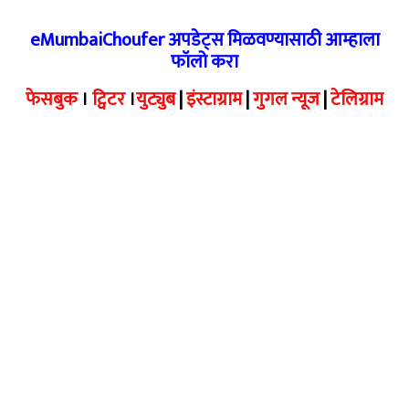
eMumbaiChoufer अपडेट्स मिळवण्यासाठी आम्हाला
फॉलो करा
फेसबुक
।
ट्विटर
।
युट्युब
|
इंस्टाग्राम
|
गुगल न्यूज
|
टेलिग्राम