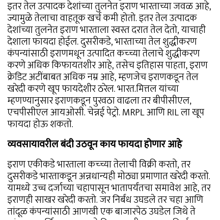
इतर तेल उत्पादक देशांच्या तुलनेत इराण भारताच्या जवळ आहे,
ज्यामुळे तेलाचा वाहतूक खर्च कमी होतो. इतर तेल उत्पादक
देशांच्या तुलनेत इराण भारताला स्वस्त दरात तेल देतो, याचाही
देशाला फायदा होईल. दुसरीकडे, भारताच्या तेल शुद्धीकरण
कंपन्यांसाठी इराणमधून उत्पादित कच्च्या तेलाचे शुद्धीकरण
करणे अधिक किफायतशीर आहे, तसेच इतिहास पाहता, इराण
क्रेडिट अटींबाबत अधिक नम्र आहे, म्हणजेच इराणकडून तेल
खरेदी करणे खूप फायदेशीर ठरेल. भारत.मित्तल यांच्या
म्हणण्यानुसार इराणकडून पुरवठा वाढला तर बीपीसीएल,
एचपीसीएल आयओसी. चेन्नई पेट्रो. MRPL आणि RIL ला खूप
फायदा होऊ शकतो.
व्यवसायावरील बंदी उठवून काय फायदा होणार आहे
इराण एकीकडे भारताला कच्च्या तेलाची विक्री करतो, तर
दुसरीकडे भारताकडून अन्नधान्यही मोठ्या प्रमाणात खरेदी करतो.
यामध्ये उच्च दर्जाच्या चहापासून भातापर्यंतचा समावेश आहे, तर
इराणही साखर खरेदी करतो. जर निर्बंध उघडले तर चहा आणि
तांदूळ कंपन्यांसाठी आणखी एक बाजारपेठ उघडेल जिथे ते