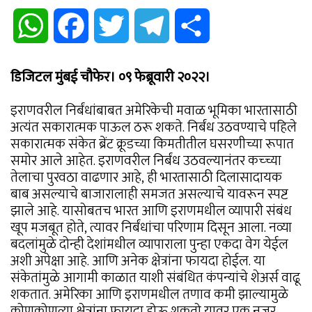
WhatsApp
Facebook
Twitter
Telegram
Share
डिजिटल मुंबई चौफेर। ०९ फेब्रूवारी २०२२।
इराणवरील निर्बंधांबाबत अमेरिकेची मवाळ भूमिका भारतासाठी
अत्यंत सकारात्मक पाऊल ठरू शकते. निर्बंध उठवण्याचे पहिले
सकारात्मक संकेत ब्रेंट क्रूडच्या किमतीतील घसरणीच्या रूपात
समोर आले आहेत. इराणवरील निर्बंध उठवल्यानंतर कच्च्या
तेलाचा पुरवठा वाढणार आहे, ही भारतासाठी दिलासादायक
बाब असल्याचे बाजारालाही समजत असल्याचे यावरून स्पष्ट
झाले आहे. यासोबतच भारत आणि इराणमधील व्यापारी संबंध
खूप मजबूत होते, त्यावर निर्बंधांचा परिणाम दिसून आला. नव्या
बदलांमुळे दोन्ही देशांमधील व्यापाराला पुन्हा एकदा वेग येईल
अशी अपेक्षा आहे. आणि अनेक क्षेत्रांना फायदा होईल. या
संकेतांमुळे आगामी काळात याशी संबंधित कंपन्यांचे शेअर्स वाढू
शकतात. अमेरिका आणि इराणमधील तणाव कमी झाल्यामुळे
कोणकोणत्या क्षेत्रांना फायदा होऊ शकतो यावर एक नजर