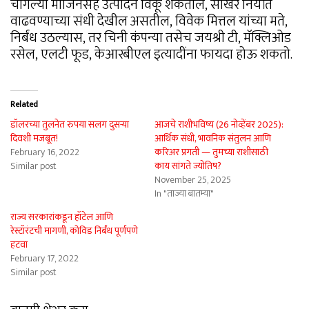
चांगल्या मार्जिनसह उत्पादने विकू शकतील, साखर निर्यात
वाढवण्याच्या संधी देखील असतील, विवेक मित्तल यांच्या मते,
निर्बंध उठल्यास, तर चिनी कंपन्या तसेच जयश्री टी, मॅक्लिओड
रसेल, एलटी फूड, केआरबीएल इत्यादींना फायदा होऊ शकतो.
Related
डॉलरच्या तुलनेत रुपया सलग दुसऱ्या
आजचे राशीभविष्य (26 नोव्हेंबर 2025):
दिवशी मजबूत!
आर्थिक संधी, भावनिक संतुलन आणि
February 16, 2022
करिअर प्रगती — तुमच्या राशीसाठी
Similar post
काय सांगते ज्योतिष?
November 25, 2025
In "ताज्या बातम्या"
राज्य सरकारांकडून हॉटेल आणि
रेस्टॉरंटची मागणी, कोविड निर्बंध पूर्णपणे
हटवा
February 17, 2022
Similar post