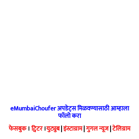
eMumbaiChoufer अपडेट्स मिळवण्यासाठी आम्हाला
फॉलो करा
फेसबुक
।
ट्विटर
।
युट्युब
|
इंस्टाग्राम
|
गुगल न्यूज
|
टेलिग्राम