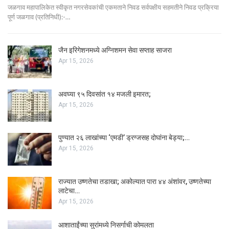
जळगाव महापालिकेत स्वीकृत नगरसेवकांची एकमताने निवड सर्वपक्षीय सहमतीने निवड प्रक्रिया
पूर्ण जळगाव (प्रतिनिधी):-…
जैन इरिगेशनमध्ये अग्निशमन सेवा सप्ताह साजरा
Apr 15, 2026
अवघ्या ९५ दिवसांत १४ मजली इमारत;
Apr 15, 2026
पुण्यात २६ लाखांच्या ‘एमडी’ ड्रग्जसह दोघांना बेड्या;…
Apr 15, 2026
राज्यात उष्णतेचा तडाखा; अकोल्यात पारा ४४ अंशांवर, उष्णतेच्या
लाटेचा…
Apr 15, 2026
आशाताईंच्या सुरांमध्ये निसर्गाची कोमलता