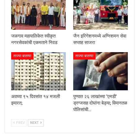
जळगाव महापालिकेत स्वीकृत
जैन इरिगेशनमध्ये अग्निशमन सेवा
नगरसेवकांची एकमताने निवड
सप्ताह साजरा
ताज्या बातम्या
ताज्या बातम्या
अवघ्या ९५ दिवसांत १४ मजली
पुण्यात २६ लाखांच्या ‘एमडी’
इमारत;
ड्रग्जसह दोघांना बेड्या; विमानतळ
पोलिसांची…
PREV
NEXT