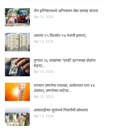
जैन इरिगेशनमध्ये अग्निशमन सेवा सप्ताह साजरा
Apr 15, 2026
अवघ्या ९५ दिवसांत १४ मजली इमारत;
Apr 15, 2026
पुण्यात २६ लाखांच्या ‘एमडी’ ड्रग्जसह दोघांना
बेड्या;…
Apr 15, 2026
राज्यात उष्णतेचा तडाखा; अकोल्यात पारा ४४
अंशांवर, उष्णतेच्या लाटेचा…
Apr 15, 2026
आशाताईंच्या सुरांमध्ये निसर्गाची कोमलता
Apr 12, 2026