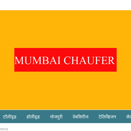
टॉलीवूड
हॉलीवूड
भोजपुरी
वेबसिरीज
टेलिव्हिजन
कॅ
गायकवाड