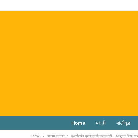
Home
मराठी
बॉलीवूड
Home
ताज्या बातम्या
वृक्षसंवर्धन प्रत्येकाची जबाबदारी – आयुक्त विद्या 