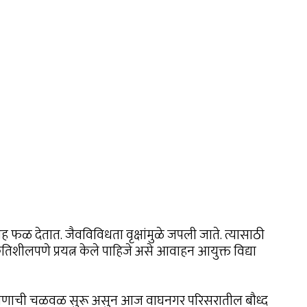
 फळ देतात. जैवविविधता वृक्षांमुळे जपली जाते. त्यासाठी
 कृतिशीलपणे प्रयत्न केले पाहिजे असे आवाहन आयुक्त विद्या
ृक्षारोपणाची चळवळ सुरू असुन आज वाघनगर परिसरातील बौध्द