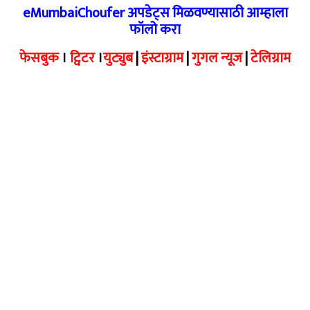
eMumbaiChoufer अपडेट्स मिळवण्यासाठी आम्हाला
फॉलो करा
फेसबुक
।
ट्विटर
।
युट्युब
|
इंस्टाग्राम
|
गुगल न्यूज
|
टेलिग्राम