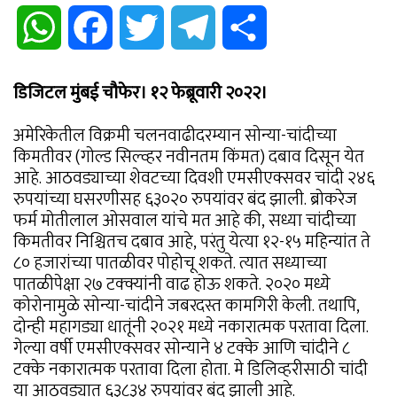
WhatsApp
Facebook
Twitter
Telegram
Share
डिजिटल मुंबई चौफेर। १२ फेब्रूवारी २०२२।
अमेरिकेतील विक्रमी चलनवाढीदरम्यान सोन्या-चांदीच्या
किमतीवर (गोल्ड सिल्व्हर नवीनतम किंमत) दबाव दिसून येत
आहे. आठवड्याच्या शेवटच्या दिवशी एमसीएक्सवर चांदी २४६
रुपयांच्या घसरणीसह ६३०२० रुपयांवर बंद झाली. ब्रोकरेज
फर्म मोतीलाल ओसवाल यांचे मत आहे की, सध्या चांदीच्या
किमतीवर निश्चितच दबाव आहे, परंतु येत्या १२-१५ महिन्यांत ते
८० हजारांच्या पातळीवर पोहोचू शकते. त्यात सध्याच्या
पातळीपेक्षा २७ टक्क्यांनी वाढ होऊ शकते. २०२० मध्ये
कोरोनामुळे सोन्या-चांदीने जबरदस्त कामगिरी केली. तथापि,
दोन्ही महागड्या धातूंनी २०२१ मध्ये नकारात्मक परतावा दिला.
गेल्या वर्षी एमसीएक्सवर सोन्याने ४ टक्के आणि चांदीने ८
टक्के नकारात्मक परतावा दिला होता. मे डिलिव्हरीसाठी चांदी
या आठवड्यात ६३८३४ रुपयांवर बंद झाली आहे.