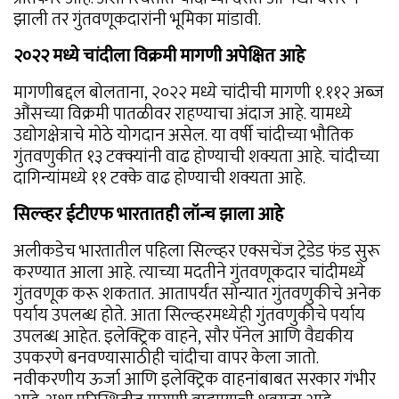
झाली तर गुंतवणूकदारांनी भूमिका मांडावी.
२०२२ मध्ये चांदीला विक्रमी मागणी अपेक्षित आहे
मागणीबद्दल बोलताना, २०२२ मध्ये चांदीची मागणी १.११२ अब्ज
औंसच्या विक्रमी पातळीवर राहण्याचा अंदाज आहे. यामध्ये
उद्योगक्षेत्राचे मोठे योगदान असेल. या वर्षी चांदीच्या भौतिक
गुंतवणुकीत १३ टक्क्यांनी वाढ होण्याची शक्यता आहे. चांदीच्या
दागिन्यांमध्ये ११ टक्के वाढ होण्याची शक्यता आहे.
सिल्व्हर ईटीएफ भारतातही लॉन्च झाला आहे
अलीकडेच भारतातील पहिला सिल्व्हर एक्सचेंज ट्रेडेड फंड सुरू
करण्यात आला आहे. त्याच्या मदतीने गुंतवणूकदार चांदीमध्ये
गुंतवणूक करू शकतात. आतापर्यंत सोन्यात गुंतवणुकीचे अनेक
पर्याय उपलब्ध होते. आता सिल्व्हरमध्येही गुंतवणुकीचे पर्याय
उपलब्ध आहेत. इलेक्ट्रिक वाहने, सौर पॅनेल आणि वैद्यकीय
उपकरणे बनवण्यासाठीही चांदीचा वापर केला जातो.
नवीकरणीय ऊर्जा आणि इलेक्ट्रिक वाहनांबाबत सरकार गंभीर