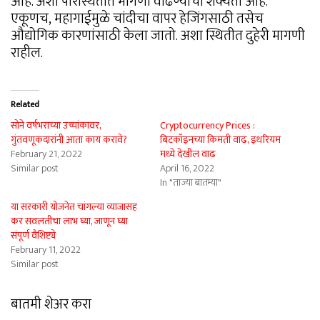
आहे. अशा परिस्थितीत मागणी वाढण्याची शक्यता आहे.
एकूणच, महागाईमुळे चांदीचा वापर हेजिंगसाठी तसेच
औद्योगिक कारणांसाठी केला जातो. अशा स्थितीत दुहेरी मागणी
राहील.
Related
सोने वर्षभराच्या उच्चांकावर,
Cryptocurrency Prices :
गुंतवणूकदारांनी आता काय करावे?
बिटकॉइनच्या किमती वाढ, इथरियम
February 21, 2022
मध्ये देखील वाढ
Similar post
April 16, 2022
In "ताज्या बातम्या"
या सरकारी योजनेत चांगल्या व्याजासह
कर सवलतीचा लाभ घ्या, जाणून घ्या
संपूर्ण वैशिष्ट्ये
February 11, 2022
Similar post
बातमी शेअर करा