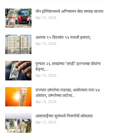
जैन इरिगेशनमध्ये अग्निशमन सेवा सप्ताह साजरा
Apr 15, 2026
अवघ्या ९५ दिवसांत १४ मजली इमारत;
Apr 15, 2026
पुण्यात २६ लाखांच्या ‘एमडी’ ड्रग्जसह दोघांना
बेड्या;…
Apr 15, 2026
राज्यात उष्णतेचा तडाखा; अकोल्यात पारा ४४
अंशांवर, उष्णतेच्या लाटेचा…
Apr 15, 2026
आशाताईंच्या सुरांमध्ये निसर्गाची कोमलता
Apr 12, 2026