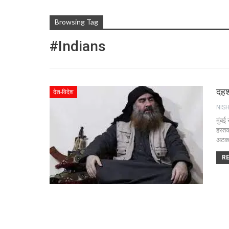
Browsing Tag
#Indians
दहश
देश-विदेश
NIS
मुंब
हस्तक
अटक
RE