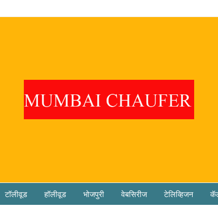
टॉलीवूड
हॉलीवूड
भोजपुरी
वेबसिरीज
टेलिव्हिजन
कॅ