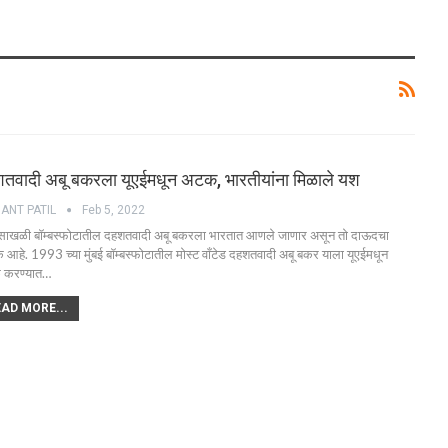
तवादी अबू बकरला यूएईमधून अटक, भारतीयांना मिळाले यश
HANT PATIL
Feb 5, 2022
ई साखळी बॉम्बस्फोटातील दहशतवादी अबू बकरला भारतात आणले जाणार असून तो दाऊदचा
 आहे. 1993 च्या मुंबई बॉम्बस्फोटातील मोस्ट वाँटेड दहशतवादी अबू बकर याला यूएईमधून
 करण्यात…
AD MORE...