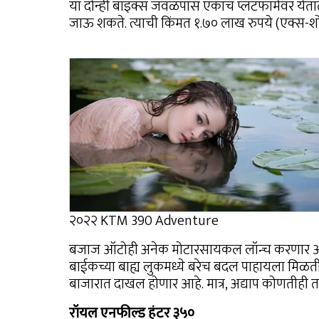
या दोन्ही बाइक्स जवळपास एकाच प्लॅटफॉर्मवर येतात
जाऊ शकते. त्याची किंमत १.७० लाख रुपये (एक्स-श
२०२२ KTM 390 Adventure
बजाज ऑटोही अनेक मोटारसायकल लॉन्च करणार आहे
बाईकच्या बाह्य लुकमध्ये बरेच बदल पाहायला मिळती
बाजारात दाखल होणार आहे. मात्र, अद्याप कोणतीही 
रॉयल एनफील्ड हंटर ३५०