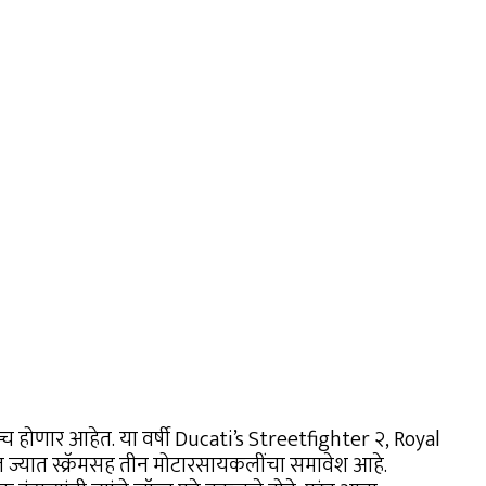
्च होणार आहेत. या वर्षी Ducati’s Streetfighter २, Royal
 ज्यात स्क्रॅमसह तीन मोटारसायकलींचा समावेश आहे.