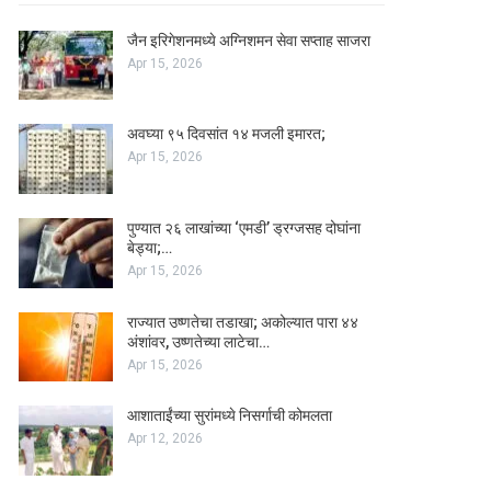
जैन इरिगेशनमध्ये अग्निशमन सेवा सप्ताह साजरा
Apr 15, 2026
अवघ्या ९५ दिवसांत १४ मजली इमारत;
Apr 15, 2026
पुण्यात २६ लाखांच्या ‘एमडी’ ड्रग्जसह दोघांना
बेड्या;…
Apr 15, 2026
राज्यात उष्णतेचा तडाखा; अकोल्यात पारा ४४
अंशांवर, उष्णतेच्या लाटेचा…
Apr 15, 2026
आशाताईंच्या सुरांमध्ये निसर्गाची कोमलता
Apr 12, 2026