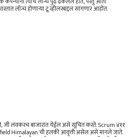
क कंपन्यांनी त्यांचे लॉन्च पुढे ढकलले होते, परंतु आता
ारतात लॉन्च होणार्‍या टू व्हीलरबद्दल सांगणार आहोत.
ी, जी लवकरच बाजारात येईल असे सूचित करते. Scrum ४११
ield Himalayan ची हलकी आवृत्ती असेल असे मानले जाते.