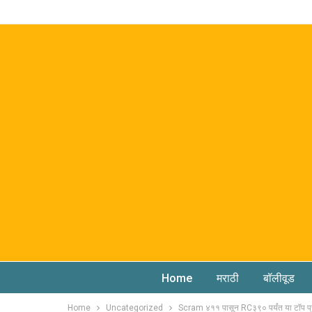
Home
मराठी
बॉलीवूड
Home
Uncategorized
Scram ४११ पासून RC३९० पर्यंत या टॉप प्र