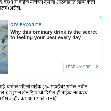
. बहुधा ही बाईक मार्चच्या दुसऱ्या आठवड्यात लॉन्च केली
ोरूम) असेल.
. यातील पहिली बाईक ३९० अडव्हेंचर असेल. नवीन
ल. हे ड्युअल टोन ट्रिममध्ये दिसेल. ही बाईक लवकरच
तारीख जाहीर करण्यात आलेली नाही.