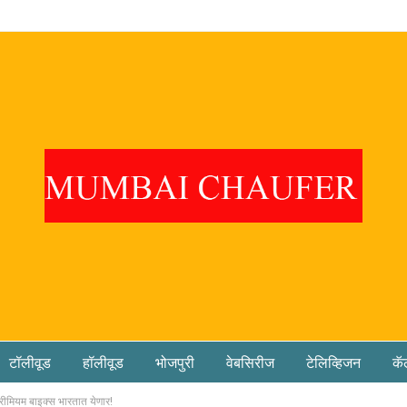
टॉलीवूड
हॉलीवूड
भोजपुरी
वेबसिरीज
टेलिव्हिजन
कॅ
ीमियम बाइक्स भारतात येणार!