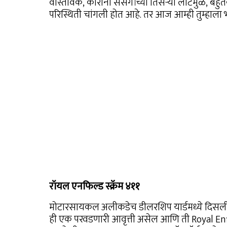
वास्तविक, कोरोना संसर्गाच्या तिसऱ्या लाटेमुळे, बहुते
परिस्थिती चांगली होत आहे. तर आज आम्ही तुम्हाला भ
रॉयल एनफिल्ड स्क्रॅम ४११
मोटारसायकल अलीकडेच डीलरशिप यार्डमध्ये दिसल
ही एक परवडणारी आवृत्ती असेल आणि ती Royal Enf