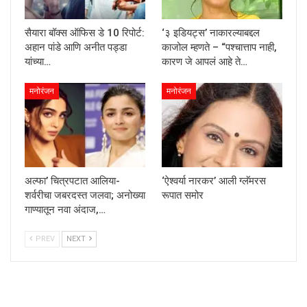
सैयारा बॉक्स ऑफिस डे 10 रिपोर्ट:
‘३ इडियट्स’ नाकारल्याबद्दल
अहान पांडे आणि अनीत पड्डा
काजोल म्हणते – “पश्चात्ताप नाही,
यांच्या…
कारण जे आपलं आहे ते…
मनोरंजन
मनोरंजन
अल्फा’ चित्रपटात आलिया-
‘ऐश्वर्या नारकर’ आली ग्लॅमरस
शर्वरीचा जबरदस्त जलवा; अनोख्या
रूपात समोर
गाण्यातून नवा अंदाज,…
PREV
NEXT