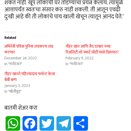
शकत नाही. खूप लोकांची घरं तोडण्याचा प्रयत्न केलाय. त्यामुळे
आत्तापर्यंत स्वतःचा संसार करु नाही शकली. ती आतून एवढी
दुःखी आहे की ती लोकांचे पाय खाली खेचून त्यातून आनंद घेते.’
Related
अभिनेत्री पवित्रा पुनिया लवकरच लग्न
गौहर खान आणि जैद दरबार नव्या
करणार
रिअलिटी शो ‘स्मार्ट जोडी’मध्ये दिसणार?
December 24, 2022
February 9, 2022
In "मनोरंजन"
In "मनोरंजन"
गौहर खानने पहिल्यांदाच फ्लॉन्ट केला
बेबी बम्प
January 3, 2023
In "बॉलीवूड"
बातमी शेअर करा
WhatsApp
Facebook
Twitter
Telegram
Share