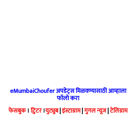
eMumbaiChoufer अपडेट्स मिळवण्यासाठी आम्हाला
फॉलो करा
फेसबुक
।
ट्विटर
।
युट्युब
|
इंस्टाग्राम
|
गुगल न्यूज
|
टेलिग्राम