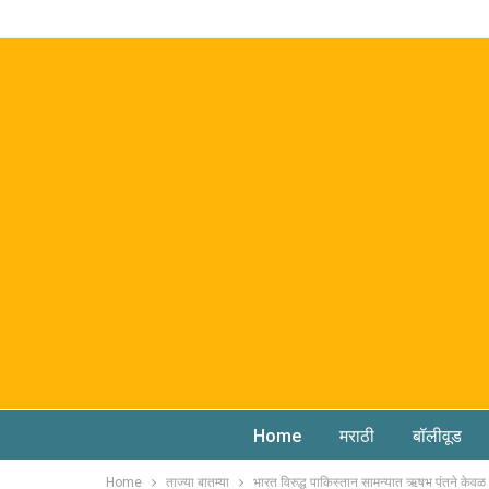
Home
मराठी
बॉलीवूड
Home
ताज्या बातम्या
भारत विरुद्ध पाकिस्तान सामन्यात ऋषभ पंतने केवळ १४