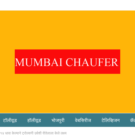
टॉलीवूड
हॉलीवूड
भोजपुरी
वेबसिरीज
टेलिव्हिजन
कॅ
 धावा केल्याने ट्रोल्सनी उर्वशी रौतेलाला केले लक्ष्य