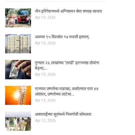
जैन इरिगेशनमध्ये अग्निशमन सेवा सप्ताह साजरा
Apr 15, 2026
अवघ्या ९५ दिवसांत १४ मजली इमारत;
Apr 15, 2026
पुण्यात २६ लाखांच्या ‘एमडी’ ड्रग्जसह दोघांना
बेड्या;…
Apr 15, 2026
राज्यात उष्णतेचा तडाखा; अकोल्यात पारा ४४
अंशांवर, उष्णतेच्या लाटेचा…
Apr 15, 2026
आशाताईंच्या सुरांमध्ये निसर्गाची कोमलता
Apr 12, 2026