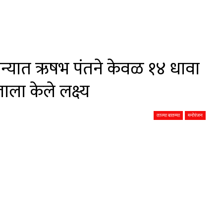
मन्यात ऋषभ पंतने केवळ १४ धावा
लाला केले लक्ष्य
ताज्या बातम्या
मनोरंजन