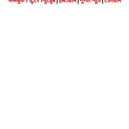
फेसबुक
।
ट्विटर
।
युट्युब
|
इंस्टाग्राम
|
गुगल न्यूज
|
टेलिग्राम