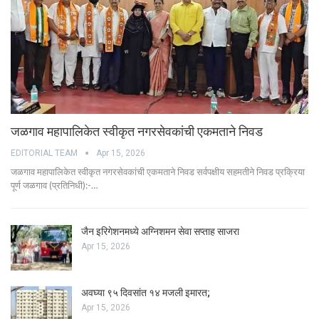
जळगाव महापालिकेत स्वीकृत नगरसेवकांची एकमताने निवड
EDITORIAL TEAM
Apr 15, 2026
जळगाव महापालिकेत स्वीकृत नगरसेवकांची एकमताने निवड सर्वपक्षीय सहमतीने निवड प्रक्रिया
पूर्ण जळगाव (प्रतिनिधी):-…
जैन इरिगेशनमध्ये अग्निशमन सेवा सप्ताह साजरा
Apr 15, 2026
अवघ्या ९५ दिवसांत १४ मजली इमारत;
Apr 15, 2026