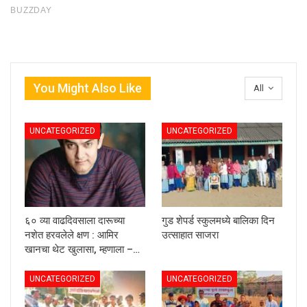
You Might Also Like
All
UNCATEGORIZED
UNCATEGORIZED
६० व्या वाढदिवसाला दारूच्या
गुड शेपर्ड स्कुलमध्ये बालिका दिन
नशेत हरवलेले क्षण : आमिर
उत्साहात साजरा
खानचा थेट खुलासा, म्हणाला –…
UNCATEGORIZED
UNCATEGORIZED