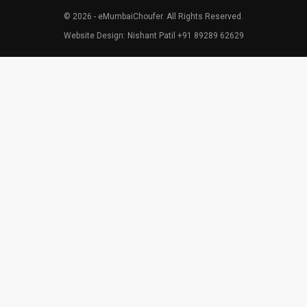
© 2026 - eMumbaiChoufer. All Rights Reserved.
Website Design: Nishant Patil +91 89289 62629