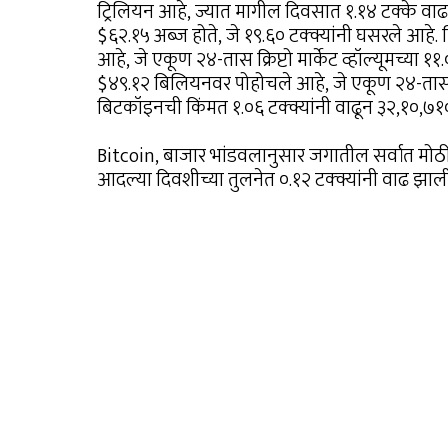
ट्रिलियन आहे, ज्यात मागील दिवसात १.१४ टक्के वाढ झा
$६२.१५ अब्ज होते, जे १९.६० टक्क्यांनी घसरले आहे. वि
आहे, जे एकूण २४-तास क्रिप्टो मार्केट व्हॉल्यूमच्या १
$४९.१२ बिलियनवर पोहोचले आहे, जे एकूण २४-तास क्रिप
बिटकॉइनची किंमत १.०६ टक्क्यांनी वाढून ३२,१०,७१
Bitcoin, बाजार भांडवलानुसार जगातील सर्वात मोठी आ
आदल्या दिवशीच्या तुलनेत ०.१२ टक्क्यांनी वाढ झाल