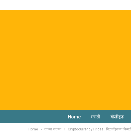
Home
मराठी
बॉलीवूड
Home
ताज्या बातम्या
Cryptocurrency Prices : बिटकॉइनच्या किमती व