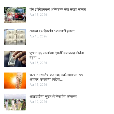
जैन इरिगेशनमध्ये अग्निशमन सेवा सप्ताह साजरा
Apr 15, 2026
अवघ्या ९५ दिवसांत १४ मजली इमारत;
Apr 15, 2026
पुण्यात २६ लाखांच्या ‘एमडी’ ड्रग्जसह दोघांना
बेड्या;…
Apr 15, 2026
राज्यात उष्णतेचा तडाखा; अकोल्यात पारा ४४
अंशांवर, उष्णतेच्या लाटेचा…
Apr 15, 2026
आशाताईंच्या सुरांमध्ये निसर्गाची कोमलता
Apr 12, 2026