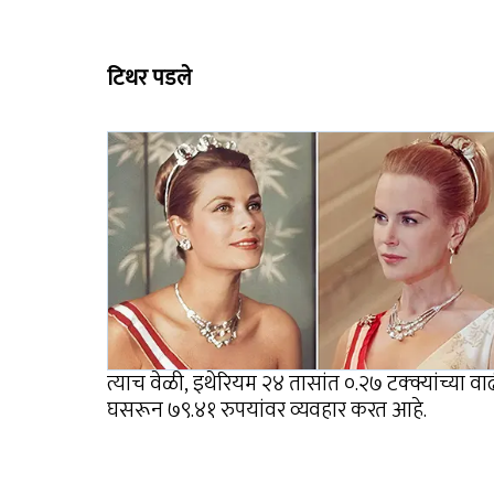
टिथर पडले
त्याच वेळी, इथेरियम २४ तासांत ०.२७ टक्क्यांच्या 
घसरून ७९.४१ रुपयांवर व्यवहार करत आहे.