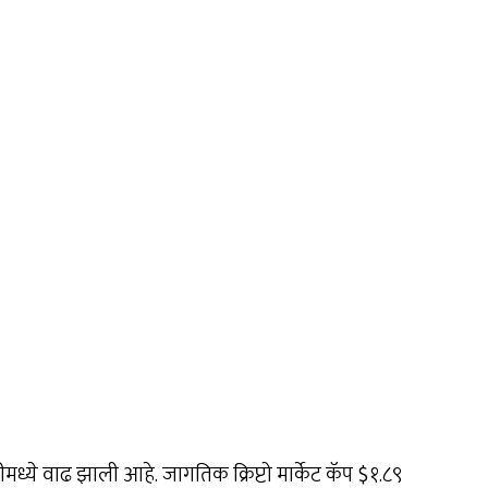
सीमध्ये वाढ झाली आहे. जागतिक क्रिप्टो मार्केट कॅप $१.८९