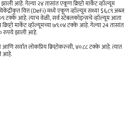
ली आहे. गेल्या २४ तासांत एकूण क्रिप्टो मार्केट व्हॉल्यूम
केंद्रीकृत वित्त (DeFi) मध्ये एकूण व्हॉल्यूम सध्या $६.८९ अब्ज
१.०९ टक्के आहे. त्याच वेळी, सर्व स्टेबलकॉइन्सचे व्हॉल्यूम आता
्टो मार्केट व्हॉल्यूमच्या ७९.०४ टक्के आहे. गेल्या 24 तासांत
० रुपये झाली आहे.
णि सर्वात लोकप्रिय क्रिप्टोकरन्सी, ४०.८८ टक्के आहे. त्यात
ी आहे.