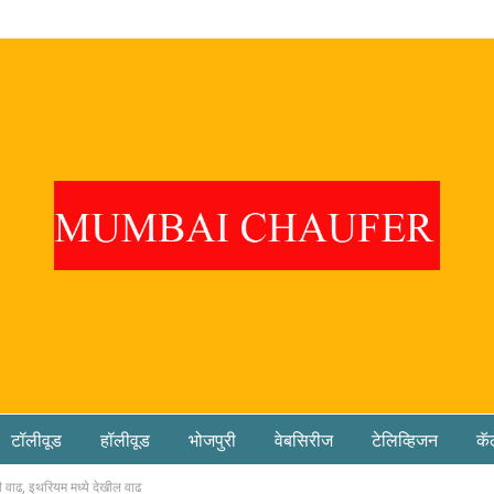
टॉलीवूड
हॉलीवूड
भोजपुरी
वेबसिरीज
टेलिव्हिजन
कॅ
ाढ, इथरियम मध्ये देखील वाढ