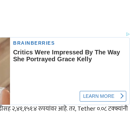
वाढीसह २,४१,१५१.४ रुपयांवर आहे. तर, Tether ०.०८ टक्क्यांनी