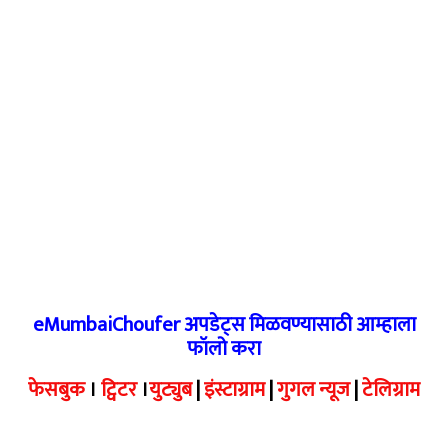
eMumbaiChoufer अपडेट्स मिळवण्यासाठी आम्हाला
फॉलो करा
फेसबुक
।
ट्विटर
।
युट्युब
|
इंस्टाग्राम
|
गुगल न्यूज
|
टेलिग्राम