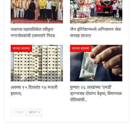
जळगाव महापालिकेत स्वीकृत
जैन इरिगेशनमध्ये अग्निशमन सेवा
नगरसेवकांची एकमताने निवड
सप्ताह साजरा
ताज्या बातम्या
ताज्या बातम्या
अवघ्या ९५ दिवसांत १४ मजली
पुण्यात २६ लाखांच्या ‘एमडी’
इमारत;
ड्रग्जसह दोघांना बेड्या; विमानतळ
पोलिसांची…
PREV
NEXT