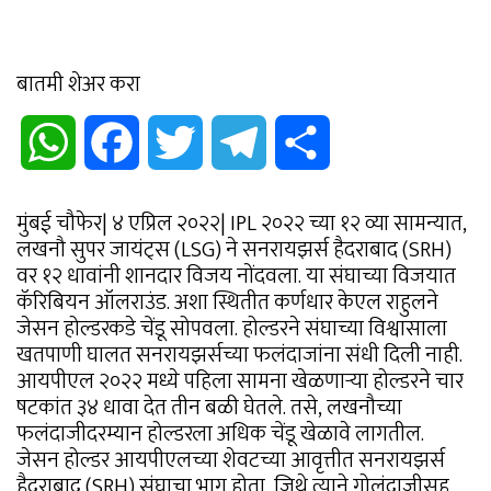
बातमी शेअर करा
WhatsApp
Facebook
Twitter
Telegram
Share
मुंबई चौफेर| ४ एप्रिल २०२२| IPL २०२२ च्या १२ व्या सामन्यात,
लखनौ सुपर जायंट्स (LSG) ने सनरायझर्स हैदराबाद (SRH)
वर १२ धावांनी शानदार विजय नोंदवला. या संघाच्या विजयात
कॅरिबियन ऑलराउंड. अशा स्थितीत कर्णधार केएल राहुलने
जेसन होल्डरकडे चेंडू सोपवला. होल्डरने संघाच्या विश्वासाला
खतपाणी घालत सनरायझर्सच्या फलंदाजांना संधी दिली नाही.
आयपीएल २०२२ मध्ये पहिला सामना खेळणाऱ्या होल्डरने चार
षटकांत ३४ धावा देत तीन बळी घेतले. तसे, लखनौच्या
फलंदाजीदरम्यान होल्डरला अधिक चेंडू खेळावे लागतील.
जेसन होल्डर आयपीएलच्या शेवटच्या आवृत्तीत सनरायझर्स
हैदराबाद (SRH) संघाचा भाग होता, जिथे त्याने गोलंदाजीसह