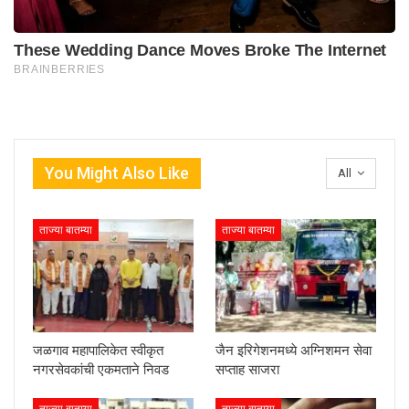
You Might Also Like
All
ताज्या बातम्या
ताज्या बातम्या
जळगाव महापालिकेत स्वीकृत
जैन इरिगेशनमध्ये अग्निशमन सेवा
नगरसेवकांची एकमताने निवड
सप्ताह साजरा
ताज्या बातम्या
ताज्या बातम्या