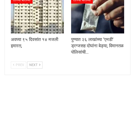
अवघ्या ९५ दिवसांत १४ मजली
पुण्यात २६ लाखांच्या ‘एमडी’
इमारत;
ड्रग्जसह दोघांना बेड्या; विमानतळ
पोलिसांची…
PREV
NEXT