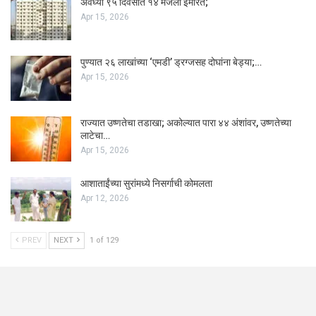
अवघ्या ९५ दिवसांत १४ मजली इमारत;
Apr 15, 2026
पुण्यात २६ लाखांच्या ‘एमडी’ ड्रग्जसह दोघांना बेड्या;…
Apr 15, 2026
राज्यात उष्णतेचा तडाखा; अकोल्यात पारा ४४ अंशांवर, उष्णतेच्या
लाटेचा…
Apr 15, 2026
आशाताईंच्या सुरांमध्ये निसर्गाची कोमलता
Apr 12, 2026
PREV
NEXT
1 of 129