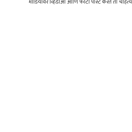
मीडियावर व्हिडीओ आणि फोटो पोस्ट करत ती चाहत्यां