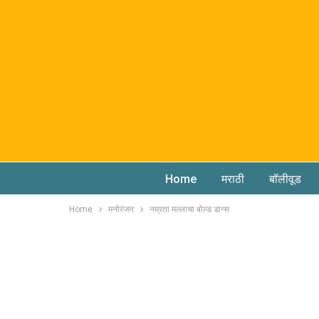
Home
मराठी
बॉलीवूड
Home
मनोरंजन
नम्रता मल्लाचा बोल्ड डान्स