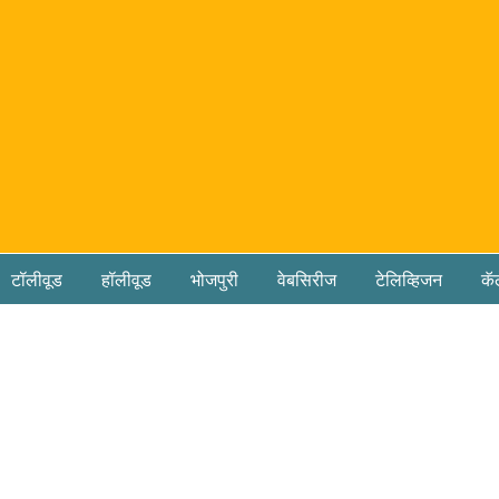
टॉलीवूड
हॉलीवूड
भोजपुरी
वेबसिरीज
टेलिव्हिजन
कॅ