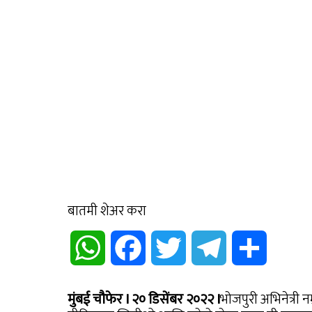
बातमी शेअर करा
WhatsApp
Facebook
Twitter
Telegram
Share
मुंबई चौफेर I २० डिसेंबर २०२२ I
भोजपुरी अभिनेत्री