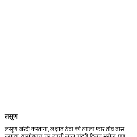
लसूण
लसूण खरेदी करताना, लक्षात ठेवा की त्याला फार तीव्र वास
नसावा. यासोबतच जर त्याची साल पांढरी दिसत असेल, पण