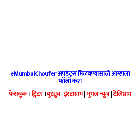
eMumbaiChoufer अपडेट्स मिळवण्यासाठी आम्हाला
फॉलो करा
फेसबुक
।
ट्विटर
।
युट्युब
|
इंस्टाग्राम
|
गुगल न्यूज
|
टेलिग्राम