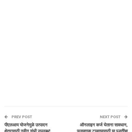
PREV POST
NEXT POST
पीएलआय योजनेमुळे उत्पादन
ऑनलाइन कर्ज घेताना सावधान,
क्षेत्रासाठी नवीन संधी उपलब्ध!
फसवणूक टाळण्यासाठी या पद्धतींचा