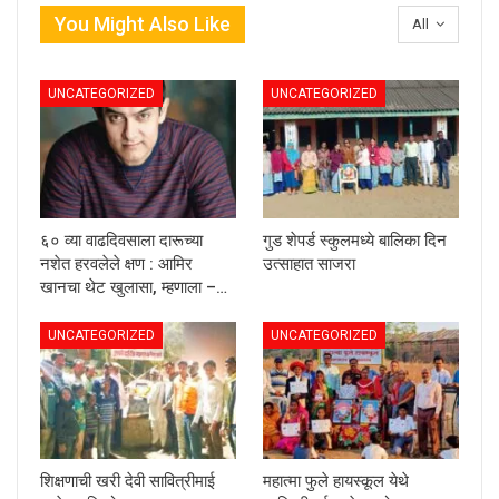
You Might Also Like
All
UNCATEGORIZED
UNCATEGORIZED
६० व्या वाढदिवसाला दारूच्या
गुड शेपर्ड स्कुलमध्ये बालिका दिन
नशेत हरवलेले क्षण : आमिर
उत्साहात साजरा
खानचा थेट खुलासा, म्हणाला –…
UNCATEGORIZED
UNCATEGORIZED
शिक्षणाची खरी देवी सावित्रीमाई
महात्मा फुले हायस्कूल येथे