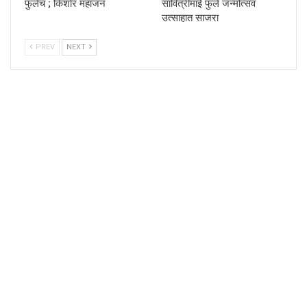
फुलेच ; किशोर महाजन
सावित्रीमाई फुले जन्मोत्सव
उत्साहात साजरा
PREV
NEXT