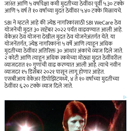
जास्त आणि ५ वर्षांपेक्षा कमी मुदतीच्या ठेवींवर पूर्वी ५.३० टक्के
आणि ५ वर्ष ते १० वर्षांच्या मुदत ठेवींवर ५.४० टक्के मिळायचे.
SBI ने म्हटले आहे की ज्येष्ठ नागरिकांसाठी SBI WeCare ठेव
योजनेची मुदत ३० सप्टेंबर २०२२ पर्यंत वाढवण्यात आली आहे.
वेकेअर ठेव योजना देखील मुदत ठेव योजनेअंतर्गत येते. या
योजनेंतर्गत, ज्येष्ठ नागरिकांना ५ वर्षे आणि त्याहून अधिक
मुदतीच्या ठेवींवर अतिरिक्त ३० आधार अंकांचे व्याज दिले जाते.
२ कोटी आणि त्याहून अधिक रकमेच्या मोठ्या मुदत ठेवींवरील
व्याजदरात १० गुणांची वाढ करण्यात आली आहे. त्याचे नवीन
व्याजदर १५ डिसेंबर २०२१ पासून लागू होणार आहेत.
एसबीआय वेकेअर डिपॉझिटमध्ये, ४ ते १० वर्षांच्या मुदतीच्या
ठेवींवर ६.२० टक्के व्याज दिले जाते.