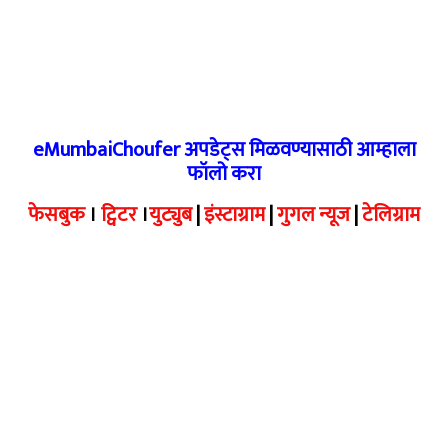
eMumbaiChoufer अपडेट्स मिळवण्यासाठी आम्हाला
फॉलो करा
फेसबुक
।
ट्विटर
।
युट्युब
|
इंस्टाग्राम
|
गुगल न्यूज
|
टेलिग्राम