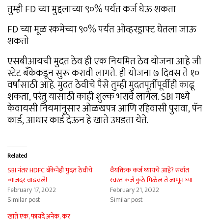
तुम्ही FD च्या मुद्दलाच्या ९०% पर्यंत कर्ज घेऊ शकता
FD च्या मूळ रकमेच्या ९०% पर्यंत ओव्हरड्राफ्ट घेतला जाऊ
शकतो
एसबीआयची मुदत ठेव ही एक नियमित ठेव योजना आहे जी
स्टेट बँकेकडून सुरू करावी लागते. ही योजना ७ दिवस ते १०
वर्षांसाठी आहे. मुदत ठेवीचे पैसे तुम्ही मुदतपूर्तीपूर्वीही काढू
शकता, परंतु यासाठी काही शुल्क भरावे लागेल. SBI मध्ये
केवायसी नियमांनुसार ओळखपत्र आणि रहिवासी पुरावा, पॅन
कार्ड, आधार कार्ड देऊन हे खाते उघडता येते.
Related
SBI नंतर HDFC बँकेनेही मुदत ठेवीचे
वैयक्तिक कर्ज घ्यायचे आहे? सर्वात
व्याजदर वाढवले!
स्वस्त कर्ज कुठे मिळेल ते जाणून घ्या
February 17, 2022
February 21, 2022
Similar post
Similar post
खाते एक, फायदे अनेक, कर