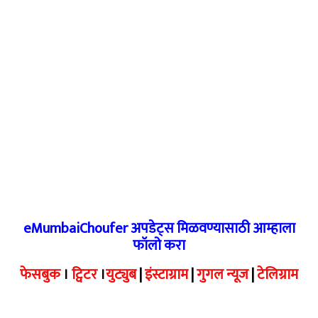
eMumbaiChoufer अपडेट्स मिळवण्यासाठी आम्हाला
फॉलो करा
फेसबुक
।
ट्विटर
।
युट्युब
|
इंस्टाग्राम
|
गुगल न्यूज
|
टेलिग्राम