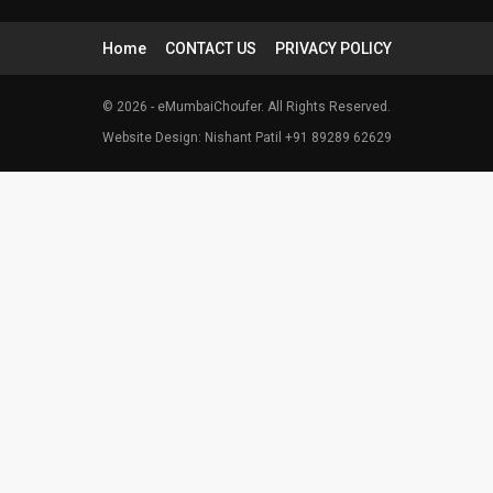
Home
CONTACT US
PRIVACY POLICY
© 2026 - eMumbaiChoufer. All Rights Reserved.
Website Design: Nishant Patil +91 89289 62629