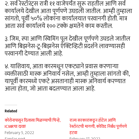
२. सर्व रेस्टॉरंट्स रात्री ११ वाजेपर्यंत सुरू राहतील आणि सर्व
कार्यालये देखील आता पूर्णपणे उघडली जातील. आम्ही तुम्हाला
सांगतो, पूर्वी ५०% लोकांना कार्यालयात परवानगी होती. मात्र
आता सर्व कार्यालये १०० टक्के क्षमतेने काम करतील.
३. जिम, स्पा आणि स्विमिंग पूल देखील पूर्णपणे उघडले जातील
आणि बिझनेस-टू-बिझनेस ऍक्टिव्हिटी प्रदर्शने लावण्यासही
परवानगी देण्यात आली आहे.
४. याशिवाय, आता कारमधून एकट्याने प्रवास करणाऱ्या
व्यक्तीसाठी मास्क अनिवार्य नसेल, आम्ही तुम्हाला सांगतो की,
यापूर्वी कारमध्ये एकटे असतानाही मास्क अनिवार्य करण्यात
आला होता, जो आता बदलण्यात आला आहे.
Related
कोरोनापासून दिलासा मिळण्याची चिन्हे,
राज्य सरकारांकडून हॉटेल आणि
ICMRचा दावा!
रेस्टॉरंटची मागणी, कोविड निर्बंध पूर्णपणे
February 5, 2022
हटवा
Similar post
February 17, 2022