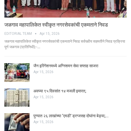
जळगाव महापालिकेत स्वीकृत नगरसेवकांची एकमताने निवड
EDITORIAL TEAM
Apr 15, 2026
जळगाव महापालिकेत स्वीकृत नगरसेवकांची एकमताने निवड सर्वपक्षीय सहमतीने निवड प्रक्रिया
पूर्ण जळगाव (प्रतिनिधी):-…
जैन इरिगेशनमध्ये अग्निशमन सेवा सप्ताह साजरा
Apr 15, 2026
अवघ्या ९५ दिवसांत १४ मजली इमारत;
Apr 15, 2026
पुण्यात २६ लाखांच्या ‘एमडी’ ड्रग्जसह दोघांना बेड्या;…
Apr 15, 2026