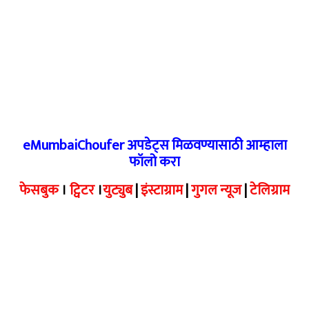
eMumbaiChoufer अपडेट्स मिळवण्यासाठी आम्हाला
फॉलो करा
फेसबुक
।
ट्विटर
।
युट्युब
|
इंस्टाग्राम
|
गुगल न्यूज
|
टेलिग्राम