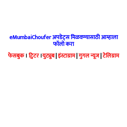
eMumbaiChoufer अपडेट्स मिळवण्यासाठी आम्हाला
फॉलो करा
फेसबुक
।
ट्विटर
।
युट्युब
|
इंस्टाग्राम
|
गुगल न्यूज
|
टेलिग्राम