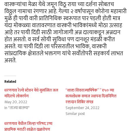
वारकऱ्यांचा मेळा येथे जमून विठू राया च्या दर्शना सोबतच
विठ्ठल नामाचा रंगणार आहे. गेल्या २ वर्षांपासून कोरोना महामारी
मुळे ही पायी वारी प्रातिनिधिक स्वरूपात पार पडली होती मात्र
यंदा मोकळ्या वातावरणात वारकरी भाविकांमध्ये मोठा उत्साह
आहे तर पायी दिंडी साठी जागोजागी अन्न दात्याकडून अन्नदान
होत असतो. व सर्व सोयी सुविधा पण दानशूर मंडळी करीत
असते. या पायी दिंडी ला परिसरातील भाविक, वारकरी
सांप्रदायिक क्षेत्रातले भक्तगण यांचे सर्वोतोपरी सहकार्य लाभत
असते.
Related
धरणगाव रेल्वे स्टेशन येथे सुसज्जित जल
“शाक्त शिवराज्याभिषेक” ” १५० व्या
मंदिराचे लोकार्पण
सत्यशोधक समाज स्थापना दिनानिमित्त
May 20, 2022
रक्तदान शिबिर संपन्न
In "ताज्या बातम्या"
September 24, 2022
Similar post
धरणगाव येथील जिल्हा परिषद उच्च
प्राथमिक मराठी शाळेत वृक्षारोपण