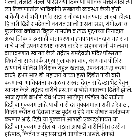
गल्ली, तेलाटी गल्ली परिसर या ठिकाणी भाविक भक्तांसाठी त्या
त्या ठिकाणातील भाविकांनी सरबतची व्यवस्था केली होती.
यावेळी सर्व वारी मार्गात सडा रांगोळ्या घालण्यात आल्या होत्या.
हि वारी दिंडी रामदेवजी नगरात आली असता सडा, रांगोळ्या व
फुलांच्या वर्षावात विठ्ठल नामघोष व टाळ मृदंगच्या निनादात
अध्यात्मिक व उत्साही वातावरणात हभप भगवानदास महाराज
यांचे माजी उपनगराध्यक्ष करण वाघरे व सहकाऱ्यांनी मंगलमय
वातावरणात स्वागत केले. तद्नंतर रामदेवजी मंदिर परिसरात
शिवसेना सहसंपर्क प्रमूख गुलाबराव वाघ, धरणगाव पोलिस
ठाण्याचे पोलिस निरीक्षक राहुल खताळ, उपनगराध्यक्ष करण
वाघरे, हभप आर. डी. महाजन यांच्या हस्ते दिंडीत पायी वारी
करणाऱ्या भाविकांना फराळ व सरबत देवून सदिच्छा भेट घेवुन
स्वागत केले. तद्नंतर वारीचे प्रस्थान बांभोरी गावाच्या दिशेने झाले.
आज दुपारी बांभोरी येथे भोजन आटोपून एरंडोल येथे रात्रीला
दिंडीचा मुक्काम आहे. पायी वारी दर मुक्कामाला रात्री हरिपाठ ,
किर्तन करीत व दिवसा टाळ मृदंग व हरि नाम घोषात मार्गक्रमण
करणार आहे. दिंडी चा मुक्काम आषाढी एकादशीपर्यंत या
दिंडीचा मुक्काम असेल या मठात आषाढी वारीनिमित्त दररोज
हरिपाठ, किर्तन व महाप्रसादाचे आयोजन असते. शेकडो