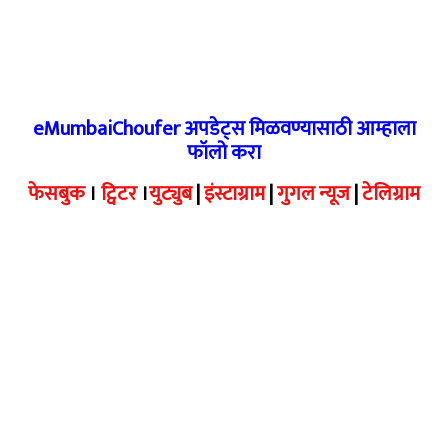
eMumbaiChoufer अपडेट्स मिळवण्यासाठी आम्हाला
फॉलो करा
फेसबुक
।
ट्विटर
।
युट्युब
|
इंस्टाग्राम
|
गुगल न्यूज
|
टेलिग्राम