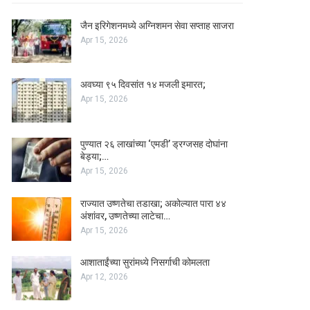
जैन इरिगेशनमध्ये अग्निशमन सेवा सप्ताह साजरा
Apr 15, 2026
अवघ्या ९५ दिवसांत १४ मजली इमारत;
Apr 15, 2026
पुण्यात २६ लाखांच्या ‘एमडी’ ड्रग्जसह दोघांना
बेड्या;…
Apr 15, 2026
राज्यात उष्णतेचा तडाखा; अकोल्यात पारा ४४
अंशांवर, उष्णतेच्या लाटेचा…
Apr 15, 2026
आशाताईंच्या सुरांमध्ये निसर्गाची कोमलता
Apr 12, 2026