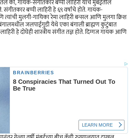
ितले की, गायक-संगीतकार बप्पी लाहिरी यांचे मुंबईतील
 संगीतकार बप्पी लाहिरी हे ६९ वर्षांचे होते. गायक-
 आणि त्यांची मुलगी-गायिका रेमा लाहिरी बन्सल आणि मुलगा क्रिश
 बंगालमधील जलपाईगुडी येथे एका बंगाली ब्राह्मण कुटुंबात
ाहिरी हे दोघेही शास्त्रीय संगीत तज्ञ होते. दिग्गज गायक आणि
ंतर गेल्या वर्षी मुंबईच्या ब्रीच कँडी रुग्णालयात दाखल