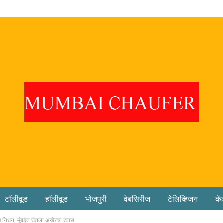
टॉलीवूड
हॉलीवूड
भोजपुरी
वेबसिरीज
टेलिव्हिजन
कॅ
े निधन, मुंबईत घेतला अखेरचा श्वास