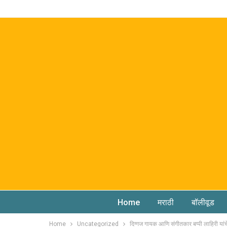
Home
मराठी
बॉलीवूड
Home
Uncategorized
दिग्गज गायक आणि संगीतकार बप्पी लाहिरी यांच