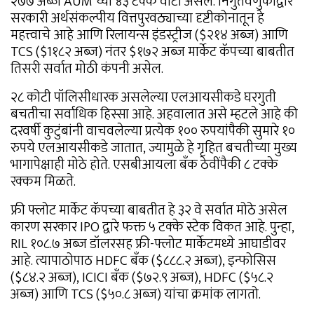
२७७ अब्ज AUM च्या ४३ टक्के वाटा असेल. निर्गुंतवणुकीद्वारे
सरकारी अर्थसंकल्पीय वित्तपुरवठ्याच्या दृष्टीकोनातून हे
महत्त्वाचे आहे आणि रिलायन्स इंडस्ट्रीज ($२१४ अब्ज) आणि
TCS ($1१८२ अब्ज) नंतर $१७२ अब्ज मार्केट कॅपच्या बाबतीत
तिसरी सर्वात मोठी कंपनी असेल.
२८ कोटी पॉलिसीधारक असलेल्या एलआयसीकडे घरगुती
बचतीचा सर्वाधिक हिस्सा आहे. अहवालात असे म्हटले आहे की
दरवर्षी कुटुंबांनी वाचवलेल्या प्रत्येक १०० रुपयांपैकी सुमारे १०
रुपये एलआयसीकडे जातात, ज्यामुळे हे गृहित बचतीच्या मुख्य
भागापेक्षाही मोठे होते. एसबीआयला बँक ठेवींपैकी ८ टक्के
रक्कम मिळते.
फ्री फ्लोट मार्केट कॅपच्या बाबतीत हे ३२ वे सर्वात मोठे असेल
कारण सरकार IPO द्वारे फक्त ५ टक्के स्टेक विकत आहे. पुन्हा,
RIL १०८.७ अब्ज डॉलरसह फ्री-फ्लोट मार्केटमध्ये आघाडीवर
आहे. त्यापाठोपाठ HDFC बँक ($८८८.२ अब्ज), इन्फोसिस
($८४.२ अब्ज), ICICI बँक ($७२.९ अब्ज), HDFC ($५८.२
अब्ज) आणि TCS ($५०.८ अब्ज) यांचा क्रमांक लागतो.