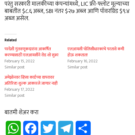
परंतु सरकारी मालकीच्या कंपन्यांमध्ये, LIC फ्री-फ्लोट मूल्याच्या
बाबतीत $८.६ अब्ज, SBI नंतर $२७ अब्ज आणि पॉवरग्रिड $९.४
अब्ज असेल.
Related
परदेशी गुंतवणूकदारांना आकर्षित
एलआयसी पॉलिसीधारकांचे परतावे कमी
करण्यासाठी एलआयसीने रोड शो सुरू!
होऊ शकतात!
February 15, 2022
February 16, 2022
Similar post
Similar post
अमेझोनवर व्हिसा कार्डच्या वापरावर
अतिरिक्त शुल्क आकारले जाणार नाही
February 17, 2022
Similar post
बातमी शेअर करा
WhatsApp
Facebook
Twitter
Telegram
Share