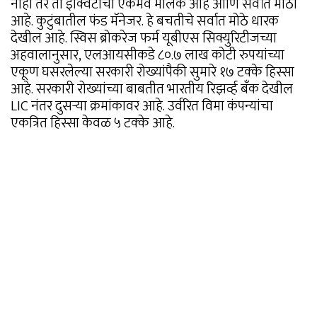
नाही तर ती इक्विटीची एकमेव मालक आहे आणि सर्वात मोठी
आहे. कुटुंबातील फंड मॅनेजर. हे बचतीचे सर्वात मोठे धारक
देखील आहे. स्विस ब्रोकरेज फर्म यूबीएस सिक्युरिटीजच्या
अहवालानुसार, एलआयसीकडे ८०.७ लाख कोटी रुपयांच्या
एकूण घसरलेल्या सरकारी रोख्यांपैकी सुमारे १७ टक्के हिस्सा
आहे. सरकारी रोख्यांच्या बाबतीत भारतीय रिझर्व्ह बँक देखील
LIC नंतर दुसऱ्या क्रमांकावर आहे. उर्वरित विमा कंपन्यांचा
एकत्रित हिस्सा केवळ ५ टक्के आहे.