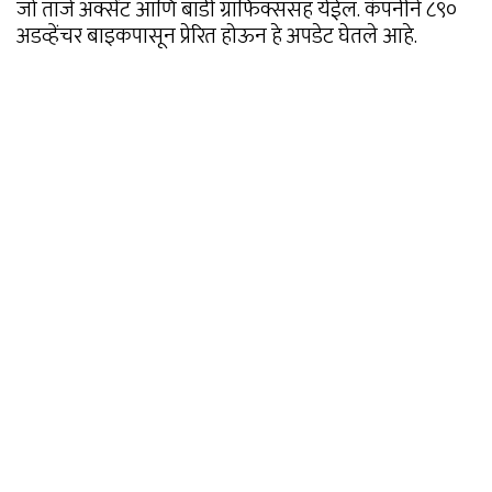
जो ताजे अक्सेंट आणि बॉडी ग्राफिक्ससह येईल. कंपनीने ८९०
अडव्हेंचर बाइकपासून प्रेरित होऊन हे अपडेट घेतले आहे.