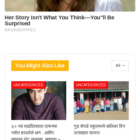
You Might Also Like
All
UNCATEGORIZED
UNCATEGORIZED
६० व्या वाढदिवसाला दारूच्या
गुड शेपर्ड स्कुलमध्ये बालिका दिन
नशेत हरवलेले क्षण : आमिर
उत्साहात साजरा
खानचा थेट खुलासा, म्हणाला –…