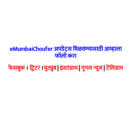
eMumbaiChoufer अपडेट्स मिळवण्यासाठी आम्हाला
फॉलो करा
फेसबुक
।
ट्विटर
।
युट्युब
|
इंस्टाग्राम
|
गुगल न्यूज
|
टेलिग्राम