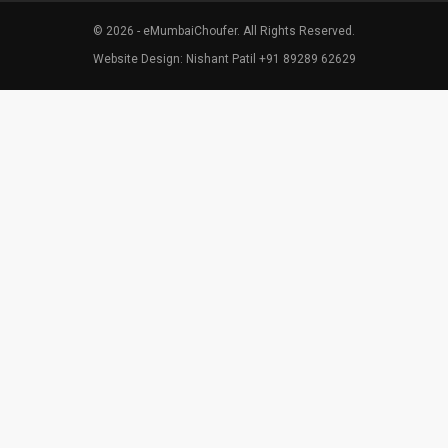
© 2026 - eMumbaiChoufer. All Rights Reserved.
Website Design: Nishant Patil +91 89289 62629