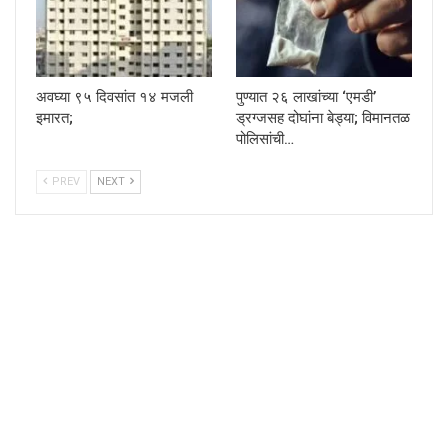
अवघ्या ९५ दिवसांत १४ मजली
पुण्यात २६ लाखांच्या ‘एमडी’
इमारत;
ड्रग्जसह दोघांना बेड्या; विमानतळ
पोलिसांची…
PREV
NEXT