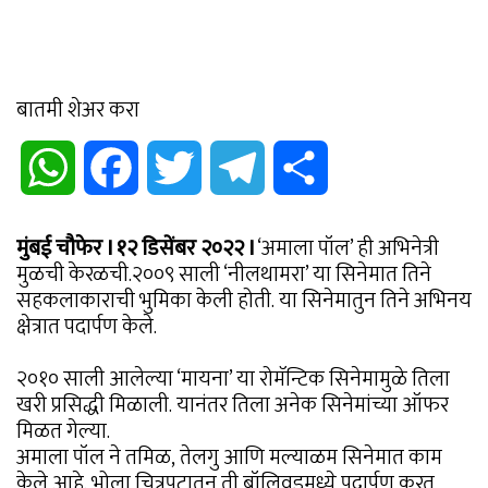
बातमी शेअर करा
WhatsApp
Facebook
Twitter
Telegram
Share
मुंबई चौफेर I १२ डिसेंबर २०२२ I
‘अमाला पॉल’ ही अभिनेत्री
मुळची केरळची.२००९ साली ‘नीलथामरा’ या सिनेमात तिने
सहकलाकाराची भुमिका केली होती. या सिनेमातुन तिने अभिनय
क्षेत्रात पदार्पण केले.
२०१० साली आलेल्या ‘मायना’ या रोमॅन्टिक सिनेमामुळे तिला
खरी प्रसिद्धी मिळाली. यानंतर तिला अनेक सिनेमांच्या ऑफर
मिळत गेल्या.
अमाला पॉल ने तमिळ, तेलगु आणि मल्याळम सिनेमात काम
केले आहे. भोला चित्रपटातून ती बॉलिवुडमध्ये पदार्पण करत