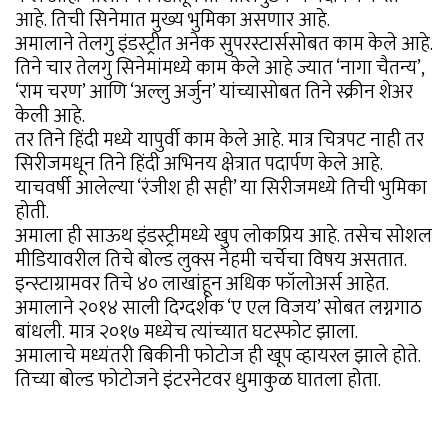
आहे. तिची सिनेमात मुख्य भुमिका असणार आहे.
अमालाने तेलगु इंडस्ट्रीत अनेक सुपरस्टार्ससोबत काम केले आहे.
तिने चार तेलगु सिनेमांमध्ये काम केले आहे ज्यात ‘नागा चैतन्य’,
‘राम चरण’ आणि ‘अल्लु अर्जुन’ यांच्यासोबत तिने स्क्रीन शेअर
केली आहे.
तर तिने हिंदी मध्ये यापुर्वी काम केले आहे. मात्र चित्रपट नाही तर
सिरीजमधून तिने हिंदी अभिनय क्षेत्रात पदार्पण केले आहे.
याचवर्षी आलेल्या ‘रंजीश ही सही’ या सिरीजमध्ये तिची भुमिका
होती.
अमाला ही साऊथ इंडस्ट्रीमध्ये खुप लोकप्रिय आहे. तसेच सोशल
मीडियावरील तिचे बोल्ड लुक्स नेहमी चर्चेचा विषय असतात.
इन्स्टाग्रामवर तिचे ४० लाखांहून अधिक फॉलोअर्स आहेत.
अमालाने २०१४ साली दिग्दर्शक ‘ए एल विजय’ सोबत लग्नगाठ
बांधली. मात्र २०१७ मध्येच त्यांच्यात घटस्फोट झाला.
अमालाचे मध्यंतरी बिकीनी फोटोज ही खूप व्हायरल झाले होते.
तिच्या बोल्ड फोटोजने इंटरनेटवर धुमाकुळ घातला होता.