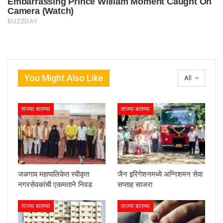
You Might Also Like
All
ताज्या बातम्या
ताज्या बातम्या
जळगाव महापालिकेत स्वीकृत
जैन इरिगेशनमध्ये अग्निशमन सेवा
नगरसेवकांची एकमताने निवड
सप्ताह साजरा
ताज्या बातम्या
ताज्या बातम्या