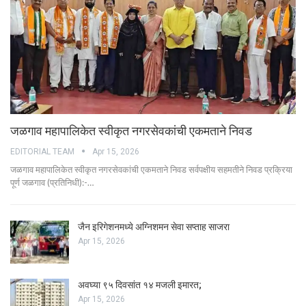
जळगाव महापालिकेत स्वीकृत नगरसेवकांची एकमताने निवड
EDITORIAL TEAM
Apr 15, 2026
जळगाव महापालिकेत स्वीकृत नगरसेवकांची एकमताने निवड सर्वपक्षीय सहमतीने निवड प्रक्रिया
पूर्ण जळगाव (प्रतिनिधी):-…
जैन इरिगेशनमध्ये अग्निशमन सेवा सप्ताह साजरा
Apr 15, 2026
अवघ्या ९५ दिवसांत १४ मजली इमारत;
Apr 15, 2026