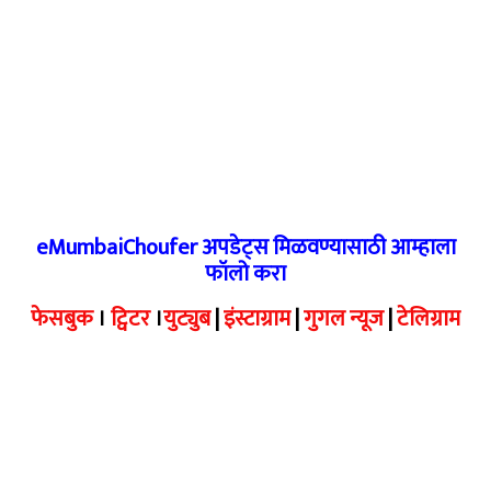
eMumbaiChoufer अपडेट्स मिळवण्यासाठी आम्हाला
फॉलो करा
फेसबुक
।
ट्विटर
।
युट्युब
|
इंस्टाग्राम
|
गुगल न्यूज
|
टेलिग्राम