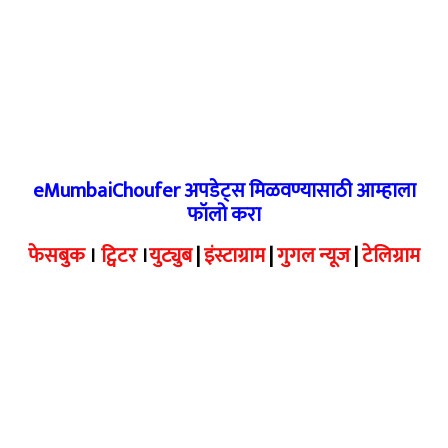
eMumbaiChoufer अपडेट्स मिळवण्यासाठी आम्हाला
फॉलो करा
फेसबुक
।
ट्विटर
।
युट्युब
|
इंस्टाग्राम
|
गुगल न्यूज
|
टेलिग्राम