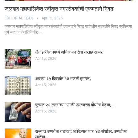
जळगाव महापालिकेत स्वीकृत नगरसेवकांची एकमताने निवड
EDITORIAL TEAM
Apr 15, 2026
जळगाव महापालिकेत स्वीकृत नगरसेवकांची एकमताने निवड सर्वपक्षीय सहमतीने निवड प्रक्रिया
पूर्ण जळगाव (प्रतिनिधी):-…
जैन इरिगेशनमध्ये अग्निशमन सेवा सप्ताह साजरा
Apr 15, 2026
अवघ्या ९५ दिवसांत १४ मजली इमारत;
Apr 15, 2026
पुण्यात २६ लाखांच्या ‘एमडी’ ड्रग्जसह दोघांना बेड्या;…
Apr 15, 2026
राज्यात उष्णतेचा तडाखा; अकोल्यात पारा ४४ अंशांवर, उष्णतेच्या
लाटेचा…