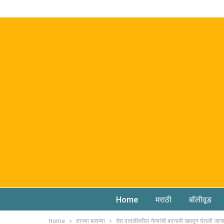
Home
मराठी
बॉलीवूड
Home
ताज्या बातम्या
देश पातळीवरील नेत्यांची बदनामी खपवून घेतली जाणार