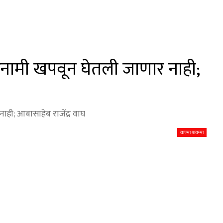
दनामी खपवून घेतली जाणार नाही;
ही; आबासाहेब राजेंद्र वाघ
ताज्या बातम्या