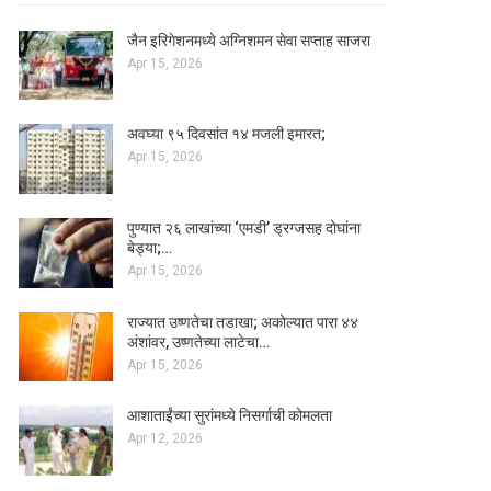
जैन इरिगेशनमध्ये अग्निशमन सेवा सप्ताह साजरा
Apr 15, 2026
अवघ्या ९५ दिवसांत १४ मजली इमारत;
Apr 15, 2026
पुण्यात २६ लाखांच्या ‘एमडी’ ड्रग्जसह दोघांना
बेड्या;…
Apr 15, 2026
राज्यात उष्णतेचा तडाखा; अकोल्यात पारा ४४
अंशांवर, उष्णतेच्या लाटेचा…
Apr 15, 2026
आशाताईंच्या सुरांमध्ये निसर्गाची कोमलता
Apr 12, 2026