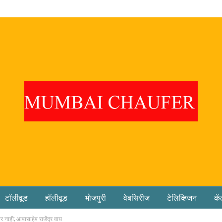
टॉलीवूड
हॉलीवूड
भोजपुरी
वेबसिरीज
टेलिव्हिजन
कॅ
 नाही; आबासाहेब राजेंद्र वाघ