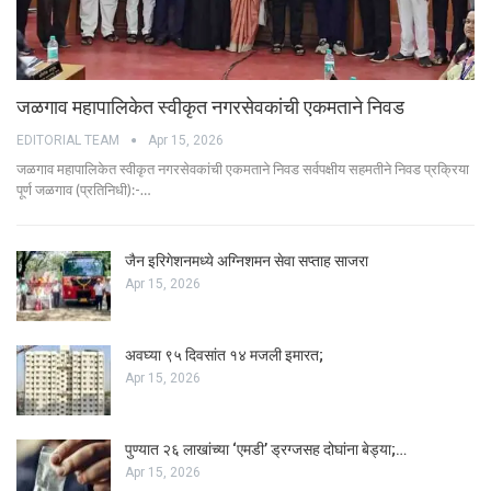
जळगाव महापालिकेत स्वीकृत नगरसेवकांची एकमताने निवड
EDITORIAL TEAM
Apr 15, 2026
जळगाव महापालिकेत स्वीकृत नगरसेवकांची एकमताने निवड सर्वपक्षीय सहमतीने निवड प्रक्रिया
पूर्ण जळगाव (प्रतिनिधी):-…
जैन इरिगेशनमध्ये अग्निशमन सेवा सप्ताह साजरा
Apr 15, 2026
अवघ्या ९५ दिवसांत १४ मजली इमारत;
Apr 15, 2026
पुण्यात २६ लाखांच्या ‘एमडी’ ड्रग्जसह दोघांना बेड्या;…
Apr 15, 2026