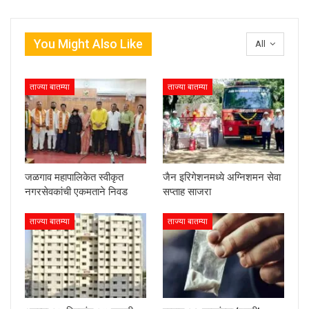
You Might Also Like
All
ताज्या बातम्या
ताज्या बातम्या
जळगाव महापालिकेत स्वीकृत
जैन इरिगेशनमध्ये अग्निशमन सेवा
नगरसेवकांची एकमताने निवड
सप्ताह साजरा
ताज्या बातम्या
ताज्या बातम्या