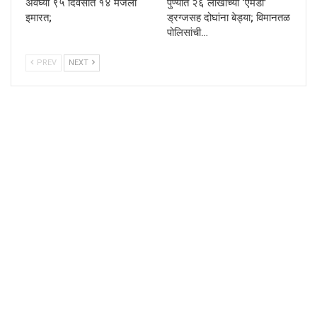
अवघ्या ९५ दिवसांत १४ मजली
पुण्यात २६ लाखांच्या ‘एमडी’
इमारत;
ड्रग्जसह दोघांना बेड्या; विमानतळ
पोलिसांची…
PREV
NEXT