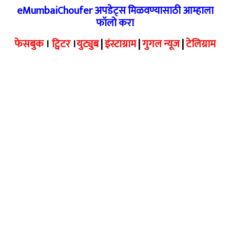
eMumbaiChoufer अपडेट्स मिळवण्यासाठी आम्हाला
फॉलो करा
फेसबुक
।
ट्विटर
।
युट्युब
|
इंस्टाग्राम
|
गुगल न्यूज
|
टेलिग्राम