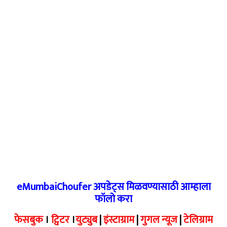
eMumbaiChoufer अपडेट्स मिळवण्यासाठी आम्हाला
फॉलो करा
फेसबुक
।
ट्विटर
।
युट्युब
|
इंस्टाग्राम
|
गुगल न्यूज
|
टेलिग्राम