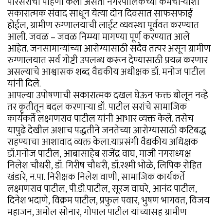
परिसराची पाहणी केली असता नगरपालिकेच्या कर्मचाऱ्यांशी
सकारात्मक संवाद साधून येत्या दोन दिवसात साफसफाई
होईल, ग्रामीण रुग्णालयाची लाईट व्यवस्था पूर्ववत करण्यात
आली. जवळ – जवळ निम्म्या मागण्या पूर्ण करण्यात आले
आहेत. जनसामान्यांच्या आरोग्यासाठी सदैव तत्पर असून ग्रामीण
रुग्णालयात सर्व गोष्टी उपलब्ध करून देण्यासाठी प्रयत्न करणार
असल्याचे आश्वासक शब्द वैद्यकीय अधीक्षक डॉ. मनोज पाटील
यांनी दिले.
आपल्या उपोषणाची सकारात्मक दखल घेऊन फक्त बोलून नव्हे
तर कृतीतून बदल करणाऱ्या डॉ. पाटील सरांचे सामाजिक
कार्यकर्ते लक्ष्मणराव पाटील यांनी आभार व्यक्त केले. तसेच
यापुढे देखील अशाच पद्धतीने जनतेच्या आरोग्यासाठी कटिबद्ध
राहण्याचा आशावाद व्यक्त केला.याप्रसंगी वैद्यकीय अधिक्षक
डॉ.मनोज पाटील, आबासाहेब राजेंद्र वाघ, माजी नगराध्यक्ष
निलेश चौधरी, डॉ. गिरीष चौधरी, डॉ.रश्मी भोळे, लिपिक रोहित
खंडारे, न.पा. निरीक्षक निलेश वाणी, सामाजिक कार्यकर्ते
लक्ष्मणराव पाटील, पी.डी.पाटील, सूरज वाघरे, आनंद पाटील,
दिनेश भदाणे, विक्रम पाटील, प्रफुल पवार, भुषण भागवत, विजय
महाजन, अमोल सोनार, गोपाल पाटील यांच्यासह ग्रामीण