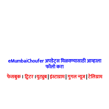
eMumbaiChoufer अपडेट्स मिळवण्यासाठी आम्हाला
फॉलो करा
फेसबुक
।
ट्विटर
।
युट्युब
|
इंस्टाग्राम
|
गुगल न्यूज
|
टेलिग्राम