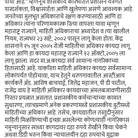
पाया आहे.” म्हणनूच शासकीय कारभारात प्रशासन यंत्रणेत
पारदर्शकता, विश्वासार्हता आणि खुलेपणा असणे आवश्यक आहे.
जनतेच्या मुलभूत अधिकाराचे रक्षण करण्यासाठी आणि हा
अधिकार त्यांना परिणामकारक रित्या वापरता यावा म्हणून
महाराष्ट्र राज्याने, माहिती अधिकाराचा अध्यादेश व त्या खालील
नियम, राज्यभर २३ सप्टें, २००२ पासून लागू केला होता. केंद्र
शासनाने १५ जून २००५ रोजी माहितीचा अधिकार कायदा लागू
केला आणि हा कायदा महाराष्ट्र राज्याने १२ ऑक्टो,२००५ ला
लागू झाला. सदर मा.अ.कायदा सर्व सामान्य नागरिकांच्या
हितासाठी आहे. याकरिता माहिती अधिकार कायदा सर्वसामान्य
लोकांपर्यंत पोहोचावा, याच हेतूने धरणगावातील आरटीआय
कार्यकर्ते ॲड. आशिष बाचपाई, जितेंद्र महाजन, पी डी पाटील,
राजेंद्र वाघ हे माहिती अधिकार कायद्याच्या अंमलबजावणीसाठी
निरंतर प्रयत्नात असतात. प्रशासकीय कर्मचाऱ्यांच्या कामात
सुधारणा, त्याचप्रमाणे अनेक प्रकरणांमध्ये प्रशासकीय त्रुटीमध्ये
माहितीच्या अधिकार आहे. तसेच, कायद्यातील तरतुदीनुसार
माहिती मिळविण्याची इच्छा असलेल्या कोणत्याही नागरिकास
नमुन्यानुसार साध्या कागदावर दहा रुपये रोखीने किंवा चेकने
अथवा डिडी भरुन किंवा न्यायालयीन दहा रुपयांचे मुद्रांक