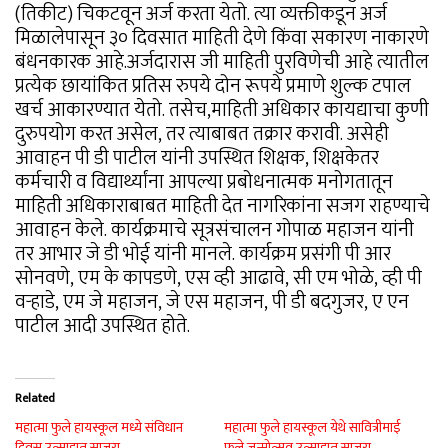
(तिकीट) चिकटवून अर्ज करता येतो. त्या व्यक्तीकडून अर्ज
मिळालेपासून ३० दिवसात माहिती देणे किंवा सकारण नाकारणे
बंधनकारक आहे.अर्जदारास जी माहिती पुरविणेची आहे त्यातील
प्रत्येक छायांकित प्रतिस रुपये दोन रूपये प्रमाणे शुल्क टपाल
खर्च आकारण्यात येतो. तसेच,माहिती अधिकार कायद्याचा कुणी
दुरुपयोग करत असेल, तर त्याबाबत तक्रार करावी. असेही
आवाहन पी डी पाटील यांनी उपस्थित शिक्षक, शिक्षकेतर
कर्मचारी व विद्यार्थ्यांना आपल्या प्रबोधनात्मक मनोगतातून
माहिती अधिकाराबाबत माहिती देत नागरिकांना सजग राहण्याचे
आवाहन केले. कार्यक्रमाचे सूत्रसंचालन गोपाळ महाजन यांनी
तर आभार जे डी भोई यांनी मानले. कार्यक्रम प्रसंगी पी आर
सोनवणे, एम के कापडणे, एस व्ही आढावे, सी एम भोळे, व्ही पी
वऱ्हाडे, एम जे महाजन, जे एस महाजन, पी डी बदगुजर, ए एन
पाटील आदी उपस्थित होते.
Related
महात्मा फुले हायस्कूल मध्ये संविधान
महात्मा फुले हायस्कूल येथे सावित्रीमाई
दिवस उत्साहात साजरा
फुले जन्मोत्सव उत्साहात साजरा