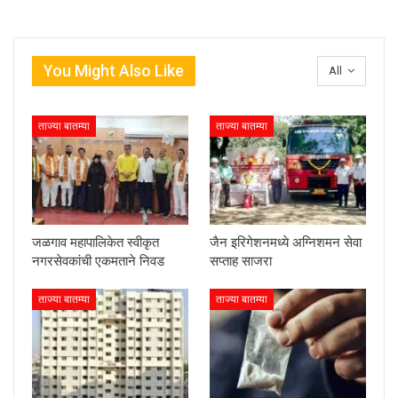
You Might Also Like
All
ताज्या बातम्या
ताज्या बातम्या
जळगाव महापालिकेत स्वीकृत
जैन इरिगेशनमध्ये अग्निशमन सेवा
नगरसेवकांची एकमताने निवड
सप्ताह साजरा
ताज्या बातम्या
ताज्या बातम्या