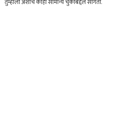
तुम्हाला अशाच काही सामान्य चुकांबद्दल सांगतो.