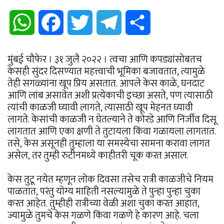
WhatsApp
Facebook
Twitter
Telegram
Share
मुंबई चौफेर । ३१ जुलै २०२२ । त्वचा आणि कपड्यांसोबतच
केसही सुंदर दिसण्यात महत्त्वाची भूमिका बजावतात, त्यामुळे
तेही सगळ्यांना खूप प्रिय असतात. आपले केस काळे, घनदाट
आणि लांब असावेत अशी प्रत्येकाची इच्छा असते, पण त्यासाठी
त्यांची काळजी घ्यावी लागते, त्यासाठी खूप मेहनत घ्यावी
लागते. केसांची काळजी न घेतल्याने ते कोरडे आणि निर्जीव दिसू
लागतात आणि एका क्षणी ते तुटायला किंवा गळायला लागतात.
तसे, केस असूनही तुम्हाला या समस्येचा सामना करावा लागत
असेल, तर तुम्ही रुटीनमध्ये काहीतरी चूक करत असाल.
केस तुटू नयेत म्हणून लोक दिवसा तसेच रात्री काळजीचे नियम
पाळतात, परंतु योग्य माहिती नसल्यामुळे ते पुन्हा पुन्हा चुका
करत आहेत. तुम्हीही रात्रीच्या वेळी अशा चुका करत आहात,
ज्यामुळे तुमचे केस गळणे किंवा गळणे हे कारण आहे. चला