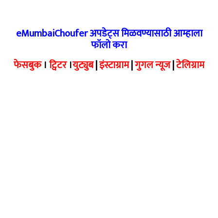
eMumbaiChoufer अपडेट्स मिळवण्यासाठी आम्हाला
फॉलो करा
फेसबुक
।
ट्विटर
।
युट्युब
|
इंस्टाग्राम
|
गुगल न्यूज
|
टेलिग्राम