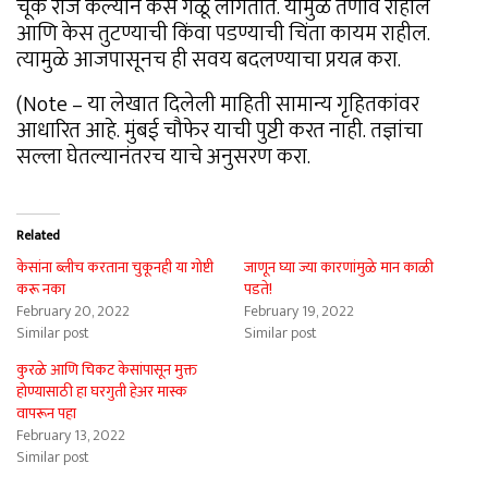
चूक रोज केल्याने केस गळू लागतात. यामुळे तणाव राहील
आणि केस तुटण्याची किंवा पडण्याची चिंता कायम राहील.
त्यामुळे आजपासूनच ही सवय बदलण्याचा प्रयत्न करा.
(Note – या लेखात दिलेली माहिती सामान्य गृहितकांवर
आधारित आहे. मुंबई चौफेर याची पुष्टी करत नाही. तज्ञांचा
सल्ला घेतल्यानंतरच याचे अनुसरण करा.
Related
केसांना ब्लीच करताना चुकूनही या गोष्टी
जाणून घ्या ज्या कारणांमुळे मान काळी
करू नका
पडते!
February 20, 2022
February 19, 2022
Similar post
Similar post
कुरळे आणि चिकट केसांपासून मुक्त
होण्यासाठी हा घरगुती हेअर मास्क
वापरून पहा
February 13, 2022
Similar post