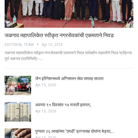
जळगाव महापालिकेत स्वीकृत नगरसेवकांची एकमताने निवड
EDITORIAL TEAM
Apr 15, 2026
जळगाव महापालिकेत स्वीकृत नगरसेवकांची एकमताने निवड सर्वपक्षीय सहमतीने निवड प्रक्रिया
पूर्ण जळगाव (प्रतिनिधी):-…
जैन इरिगेशनमध्ये अग्निशमन सेवा सप्ताह साजरा
Apr 15, 2026
अवघ्या ९५ दिवसांत १४ मजली इमारत;
Apr 15, 2026
पुण्यात २६ लाखांच्या ‘एमडी’ ड्रग्जसह दोघांना बेड्या;…
Apr 15, 2026