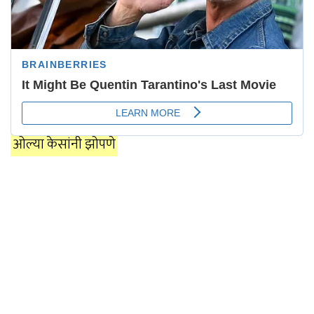
ओल्या केसांनी झोपणे