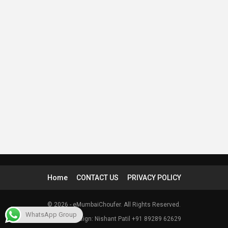
Home
CONTACT US
PRIVACY POLICY
© 2026 - eMumbaiChoufer. All Rights Reserved.
WhatsApp Group
Website Design: Nishant Patil +91 89289 62629