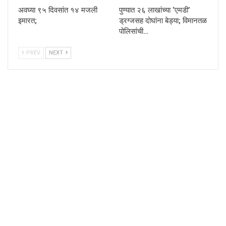
अवघ्या ९५ दिवसांत १४ मजली
पुण्यात २६ लाखांच्या ‘एमडी’
इमारत;
ड्रग्जसह दोघांना बेड्या; विमानतळ
पोलिसांची…
PREV
NEXT