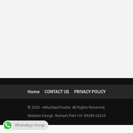
Home
CONTACT US
PRIVACY POLICY
© 2026 - eMumbaiChoufer. All Rights Reserved.
Website Design: Nishant Patil +91 89289 62629
WhatsApp Group