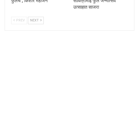
फुलेच ; किशोर महाजन
सावित्रीमाई फुले जन्मोत्सव
उत्साहात साजरा
PREV
NEXT