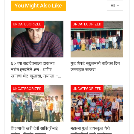
You Might Also Like
All
UNCATEGORIZED
UNCATEGORIZED
६० व्या वाढदिवसाला दारूच्या
गुड शेपर्ड स्कुलमध्ये बालिका दिन
नशेत हरवलेले क्षण : आमिर
उत्साहात साजरा
खानचा थेट खुलासा, म्हणाला –…
UNCATEGORIZED
UNCATEGORIZED
शिक्षणाची खरी देवी सावित्रीमाई
महात्मा फुले हायस्कूल येथे