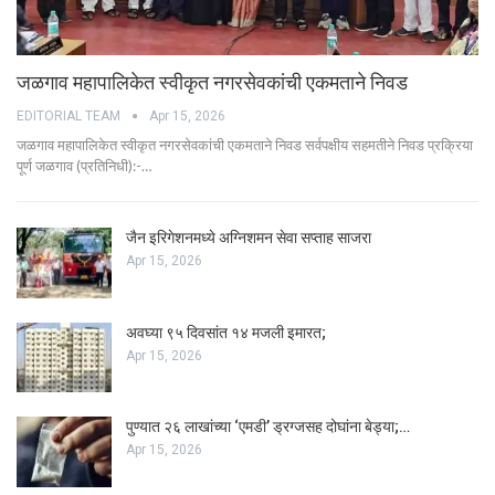
जळगाव महापालिकेत स्वीकृत नगरसेवकांची एकमताने निवड
EDITORIAL TEAM
Apr 15, 2026
जळगाव महापालिकेत स्वीकृत नगरसेवकांची एकमताने निवड सर्वपक्षीय सहमतीने निवड प्रक्रिया
पूर्ण जळगाव (प्रतिनिधी):-…
जैन इरिगेशनमध्ये अग्निशमन सेवा सप्ताह साजरा
Apr 15, 2026
अवघ्या ९५ दिवसांत १४ मजली इमारत;
Apr 15, 2026
पुण्यात २६ लाखांच्या ‘एमडी’ ड्रग्जसह दोघांना बेड्या;…
Apr 15, 2026