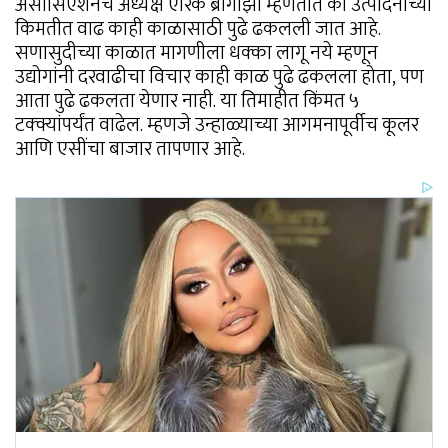
असोसिएशनचे अध्यक्ष एरिक ब्रागांझा म्हणतात की उत्पादनांच्या
किमतीत वाढ काही काळासाठी पुढे ढकलली जात आहे.
सणासुदीच्या काळात मागणीला धक्का लागू नये म्हणून
उद्योगांनी दरवाढीचा विचार काही काळ पुढे ढकलला होता, पण
आता पुढे ढकलता येणार नाही. या तिमाहीत किंमत ५
टक्क्यांपर्यंत वाढेल. म्हणजे उन्हाळ्याच्या आगमनापूर्वीच कूलर
आणि एसींचा बाजार तापणार आहे.