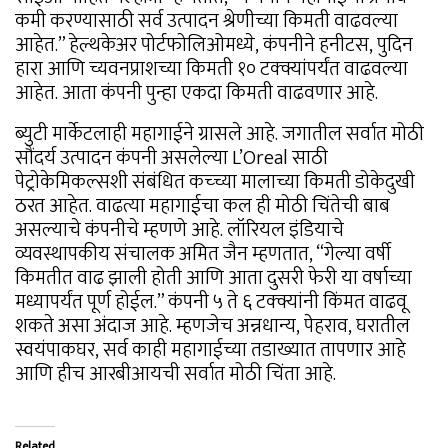
कमी करण्यासाठी सर्व उत्पादन श्रेणीच्या किमती वाढवल्या
आहेत.” हेल्थकेअर पोर्टफोलिओमध्ये, कंपनीने हनीटस, पुदिन
हारा आणि च्यवनप्राशच्या किमती १० टक्क्यांपर्यंत वाढवल्या
आहेत. आता कंपनी पुन्हा एकदा किमती वाढवणार आहे.
ब्युटी मार्केटलाही महागाईने ग्रासले आहे. जगातील सर्वात मोठी
सौंदर्य उत्पादन कंपनी असलेल्या L’Oreal साठी
पेट्रोकेमिकल्सशी संबंधित कच्च्या मालाच्या किमती डोकेदुखी
ठरत आहेत. वाढत्या महागाईचा कल ही मोठी चिंतेची बाब
असल्याचे कंपनीचे म्हणणे आहे. लॉरियल इंडियाचे
व्यवस्थापकीय संचालक अमित जैन म्हणतात, “गेल्या वर्षी
किमतीत वाढ झाली होती आणि आता दुसरी फेरी या वर्षाच्या
मध्यापर्यंत पूर्ण होईल.” कंपनी ५ ते ६ टक्क्यांनी किंमत वाढवू
शकते असा अंदाज आहे. म्हणजेच अन्नधान्य, पेहराव, घरातील
स्वयंपाकघर, सर्व काही महागाईच्या तडाख्यात तापणार आहे
आणि हीच आरबीआयची सर्वात मोठी चिंता आहे.
Related