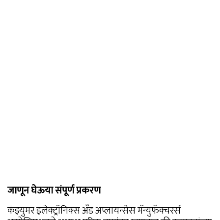
जाणून घेऊया संपूर्ण प्रकरण
कंझ्युमर इलेक्ट्रॉनिक्स अँड अप्लायन्सेस मॅन्युफॅक्चरर्स