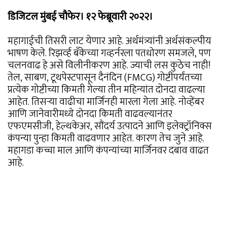
डिजिटल मुंबई चौफेर। १२ फेब्रूवारी २०२२।
महागाईची तिसरी लाट येणार आहे. अर्थमंत्र्यांनी अर्थसंकल्पीय
भाषण केले. रिझव्‍‌र्ह बँकेच्या गव्हर्नरला पतधोरण समजले, पण
चलनवाढ हे असे विलीनीकरण आहे. ज्याची लस कुठेच नाही!
तेल, साबण, टूथपेस्टपासून दैनंदिन (FMCG) गोष्टींपर्यंतच्या
प्रत्येक गोष्टीच्या किमती गेल्या तीन महिन्यांत दोनदा वाढल्या
आहेत. तिसऱ्या वाढीचा मार्जिनही मारला गेला आहे. नोव्हेंबर
आणि जानेवारीमध्ये दोनदा किमती वाढवल्यानंतर
एफएमसीजी, हेल्थकेअर, सौंदर्य उत्पादने आणि इलेक्ट्रॉनिक्स
कंपन्या पुन्हा किमती वाढवणार आहेत. कारण तेच जुने आहे.
महागडा कच्चा माल आणि कंपन्यांच्या मार्जिनवर दबाव वाढत
आहे.