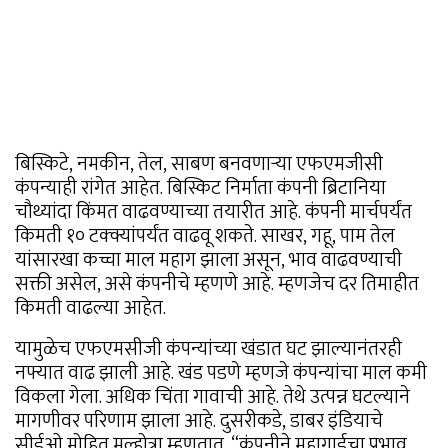
बिस्किटे, नमकीन, तेल, साबण बनवणाऱ्या एफएमजीसी
कंपन्याही रांगेत आहेत. बिस्किट निर्माता कंपनी ब्रिटानिया
चौथ्यांदा किंमत वाढवण्याच्या तयारीत आहे. कंपनी मार्चपर्यंत
किमती १० टक्क्यांपर्यंत वाढवू शकते. साखर, गहू, पाम तेल
यांसारखा कच्चा माल महाग झाला असून, भाव वाढवण्याची
सक्ती असेल, असे कंपनीचे म्हणणे आहे. म्हणजेच दर तिमाहीत
किमती वाढल्या आहेत.
यामुळेच एफएमसीजी कंपन्यांच्या खंडात घट झाल्यानंतरही
नफ्यात वाढ झाली आहे. खंड पडणे म्हणजे कंपन्यांचा माल कमी
विकला गेला. अधिक चिंता गावाची आहे. तेथे उत्पन्न घटल्याने
मागणीवर परिणाम झाला आहे. दुसरीकडे, डाबर इंडियाचे
सीईओ मोहित मल्होत्रा ​​म्हणतात, “कंपनीने महागाईचा प्रभाव