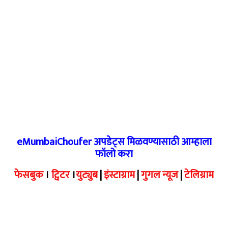
eMumbaiChoufer अपडेट्स मिळवण्यासाठी आम्हाला
फॉलो करा
फेसबुक
।
ट्विटर
।
युट्युब
|
इंस्टाग्राम
|
गुगल न्यूज
|
टेलिग्राम